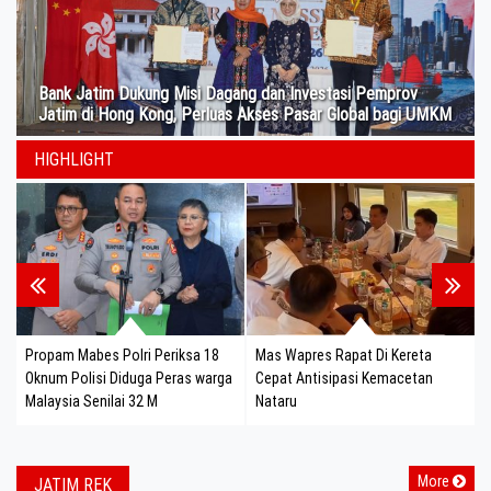
Bank Jatim Dukung Misi Dagang dan Investasi Pemprov
Jatim di Hong Kong, Perluas Akses Pasar Global bagi UMKM
HIGHLIGHT
Propam Mabes Polri Periksa 18
Mas Wapres Rapat Di Kereta
Oknum Polisi Diduga Peras warga
Cepat Antisipasi Kemacetan
Malaysia Senilai 32 M
Nataru
More
JATIM REK