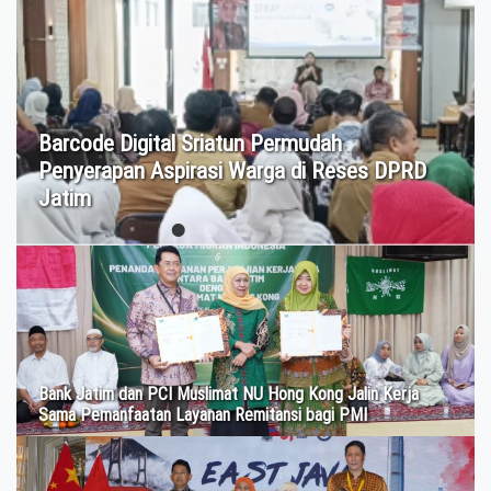
Barcode Digital Sriatun Permudah
Penyerapan Aspirasi Warga di Reses DPRD
Jatim
Bank Jatim dan PCI Muslimat NU Hong Kong Jalin Kerja
Sama Pemanfaatan Layanan Remitansi bagi PMI