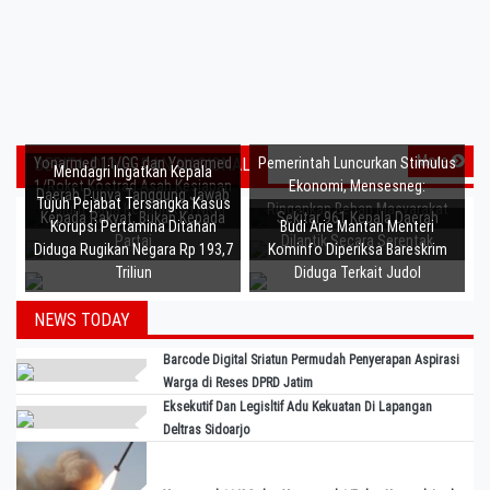
More
BERITA DUNIA DAN NASIONAL
Yonarmed 11/GG dan Yonarmed
Pemerintah Luncurkan Stimulus
Mendagri Ingatkan Kepala
1/Roket Kostrad Asah Kesiapan
Ekonomi, Mensesneg:
Daerah Punya Tanggung Jawab
Tujuh Pejabat Tersangka Kasus
Prajurit Jaga Kedaulatan NKRI
Ringankan Beban Masyarakat
Kepada Rakyat, Bukan Kepada
Sekitar 961 Kepala Daerah
Korupsi Pertamina Ditahan
Budi Arie Mantan Menteri
Partai
Dilantik Secara Serentak
Diduga Rugikan Negara Rp 193,7
Kominfo Diperiksa Bareskrim
Triliun
Diduga Terkait Judol
NEWS TODAY
Barcode Digital Sriatun Permudah Penyerapan Aspirasi
Warga di Reses DPRD Jatim
Eksekutif Dan Legisltif Adu Kekuatan Di Lapangan
Deltras Sidoarjo