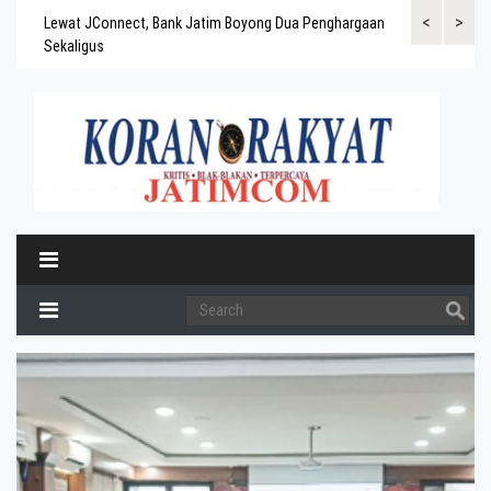
<
>
gaskan
Lewat JConnect, Bank Jatim Boyong Dua Penghargaan
Bank Jatim Rai
ergitas
Sekaligus
BPD Aset di At