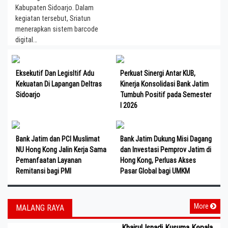
Kabupaten Sidoarjo. Dalam
kegiatan tersebut, Sriatun
menerapkan sistem barcode
digital…
Eksekutif Dan Legisltif Adu
Perkuat Sinergi Antar KUB,
Kekuatan Di Lapangan Deltras
Kinerja Konsolidasi Bank Jatim
Sidoarjo
Tumbuh Positif pada Semester
I 2026
Bank Jatim dan PCI Muslimat
Bank Jatim Dukung Misi Dagang
NU Hong Kong Jalin Kerja Sama
dan Investasi Pemprov Jatim di
Pemanfaatan Layanan
Hong Kong, Perluas Akses
Remitansi bagi PMI
Pasar Global bagi UMKM
More
MALANG RAYA
Khairul Isnadi Kusuma Kepala