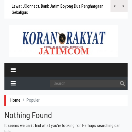
<
>
gaskan
Lewat JConnect, Bank Jatim Boyong Dua Penghargaan
Bank Jatim Rai
ergitas
Sekaligus
BPD Aset di At
Home
Populer
Nothing Found
It seems we can’t find what you’re looking for. Perhaps searching can
help.