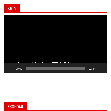
KRTV
Video
Player
00:00
02:34
EKONOMI