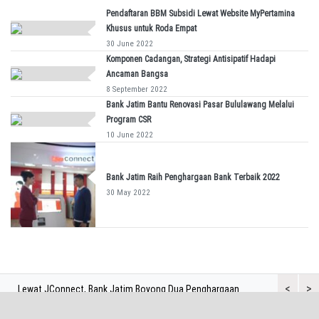
Pendaftaran BBM Subsidi Lewat Website MyPertamina
Khusus untuk Roda Empat
30 June 2022
Komponen Cadangan, Strategi Antisipatif Hadapi
Ancaman Bangsa
8 September 2022
Bank Jatim Bantu Renovasi Pasar Bululawang Melalui
Program CSR
10 June 2022
Bank Jatim Raih Penghargaan Bank Terbaik 2022
30 May 2022
<
>
Lewat JConnect, Bank Jatim Boyong Dua Penghargaan
Bank Jatim 
Sekaligus
Aset di Atas