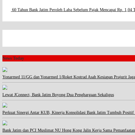
60 Tahun Bank Jatim Peroleh Laba Sebelum Pajak Mencapai Rp. 1,04 T
News Today
Yonarmed 11/GG dan Yonarmed 1/Roket Kostrad Asah Kesiapan Prajurit Jag
Lewat JConnect, Bank Jatim Boyong Dua Penghargaan Sekaligus
Perkuat Sinergi Antar KUB, Kinerja Konsolidasi Bank Jatim Tumbuh Positif
Bank Jatim dan PCI Muslimat NU Hong Kong Jalin Kerja Sama Pemanfaatan