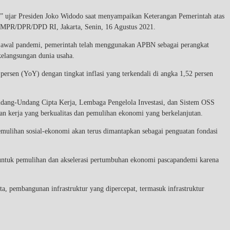
n,” ujar Presiden Joko Widodo saat menyampaikan Keterangan Pemerintah atas
 MPR/DPR/DPD RI, Jakarta, Senin, 16 Agustus 2021.
k awal pandemi, pemerintah telah menggunakan APBN sebagai perangkat
kelangsungan dunia usaha.
ersen (YoY) dengan tingkat inflasi yang terkendali di angka 1,52 persen
ndang-Undang Cipta Kerja, Lembaga Pengelola Investasi, dan Sistem OSS
gan kerja yang berkualitas dan pemulihan ekonomi yang berkelanjutan.
emulihan sosial-ekonomi akan terus dimantapkan sebagai penguatan fondasi
l untuk pemulihan dan akselerasi pertumbuhan ekonomi pascapandemi karena
ta, pembangunan infrastruktur yang dipercepat, termasuk infrastruktur