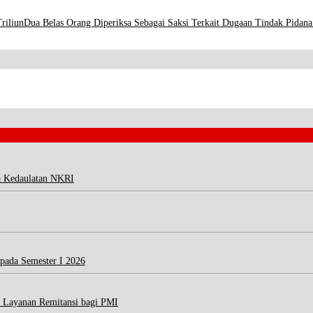
riliun
Dua Belas Orang Diperiksa Sebagai Saksi Terkait Dugaan Tindak Pi
a Kedaulatan NKRI
 pada Semester I 2026
 Layanan Remitansi bagi PMI