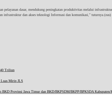
pelayanan dasar, mendukung peningkatan produktivitas melalui infrastruktur 
n infrastruktur dan akses teknologi Informasi dan komunikasi,” tuturnya.(eas)
40 Triliun
p Luas Mirip JLS
engan BKD Provinsi Jawa Timur dan BKD/BKPSDM/BKPP/BPKSDA Kabupaten/K