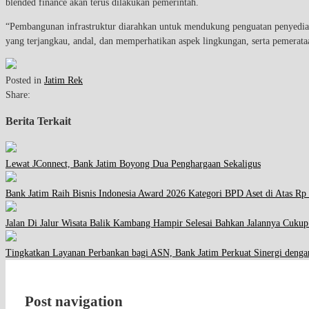
blended finance akan terus dilakukan pemerintah.
“Pembangunan infrastruktur diarahkan untuk mendukung penguatan penyediaan 
yang terjangkau, andal, dan memperhatikan aspek lingkungan, serta pemerataa
Posted in
Jatim Rek
Share:
Berita Terkait
Lewat JConnect, Bank Jatim Boyong Dua Penghargaan Sekaligus
Bank Jatim Raih Bisnis Indonesia Award 2026 Kategori BPD Aset di Atas Rp 
Jalan Di Jalur Wisata Balik Kambang Hampir Selesai Bahkan Jalannya Cuku
Tingkatkan Layanan Perbankan bagi ASN, Bank Jatim Perkuat Sinergi d
Post navigation