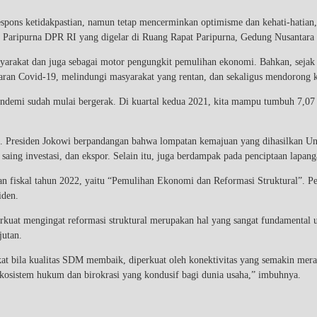
erespons ketidakpastian, namun tetap mencerminkan optimisme dan kehati-hatia
aripurna DPR RI yang digelar di Ruang Rapat Paripurna, Gedung Nusantara
yarakat dan juga sebagai motor pengungkit pemulihan ekonomi. Bahkan, seja
aran Covid-19, melindungi masyarakat yang rentan, dan sekaligus mendorong 
ndemi sudah mulai bergerak. Di kuartal kedua 2021, kita mampu tumbuh 7,07 p
a. Presiden Jokowi berpandangan bahwa lompatan kemajuan yang dihasilkan U
saing investasi, dan ekspor. Selain itu, juga berdampak pada penciptaan lapan
an fiskal tahun 2022, yaitu “Pemulihan Ekonomi dan Reformasi Struktural”. P
iden.
perkuat mengingat reformasi struktural merupakan hal yang sangat fundamenta
jutan.
gkat bila kualitas SDM membaik, diperkuat oleh konektivitas yang semakin mera
 ekosistem hukum dan birokrasi yang kondusif bagi dunia usaha,” imbuhnya.