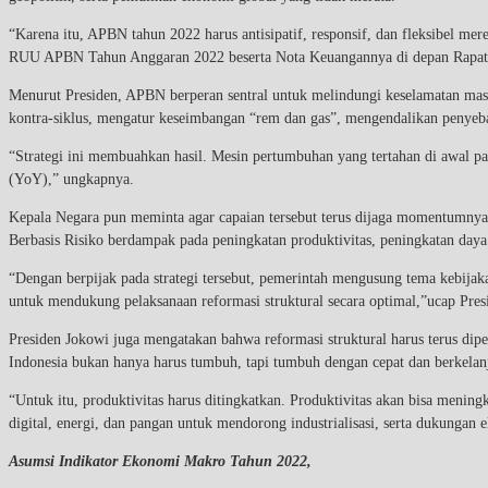
“Karena itu, APBN tahun 2022 harus antisipatif, responsif, dan fleksibel m
RUU APBN Tahun Anggaran 2022 beserta Nota Keuangannya di depan Rapat P
Menurut Presiden, APBN berperan sentral untuk melindungi keselamatan mas
kontra-siklus, mengatur keseimbangan “rem dan gas”, mengendalikan penyeb
“Strategi ini membuahkan hasil. Mesin pertumbuhan yang tertahan di awal pa
(YoY),” ungkapnya.
Kepala Negara pun meminta agar capaian tersebut terus dijaga momentumny
Berbasis Risiko berdampak pada peningkatan produktivitas, peningkatan daya 
“Dengan berpijak pada strategi tersebut, pemerintah mengusung tema kebijak
untuk mendukung pelaksanaan reformasi struktural secara optimal,”ucap Pres
Presiden Jokowi juga mengatakan bahwa reformasi struktural harus terus di
Indonesia bukan hanya harus tumbuh, tapi tumbuh dengan cepat dan berkelan
“Untuk itu, produktivitas harus ditingkatkan. Produktivitas akan bisa menin
digital, energi, dan pangan untuk mendorong industrialisasi, serta dukungan
Asumsi Indikator Ekonomi Makro Tahun 2022,