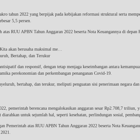
ro tahun 2022 yang berpijak pada kebijakan reformasi struktural serta memp
besar 5,5 persen.
ah atas RUU APBN Tahun Anggaran 2022 beserta Nota Keuangannya di depan R
. Kita akan berusaha maksimal me…
luruh, Bertahap, dan Terukur
ntisipatif dan responsif, dengan tetap menjaga keseimbangan antara kemampuan 
 dinamika perekonomian dan perkembangan penanganan Covid-19.
enyeluruh, bertahap, dan terukur, meliputi penguatan sisi penerimaan negara dan
pemerintah berencana mengalokasikan anggaran sesar Rp2.708,7 triliun, yang 
 diarahkan untuk sejumlah hal, seperti kesehatan, perlindungan sosial, pemba
ngan Pemerintah atas RUU APBN Tahun Anggaran 2022 beserta Nota Keuanganny
 2021.