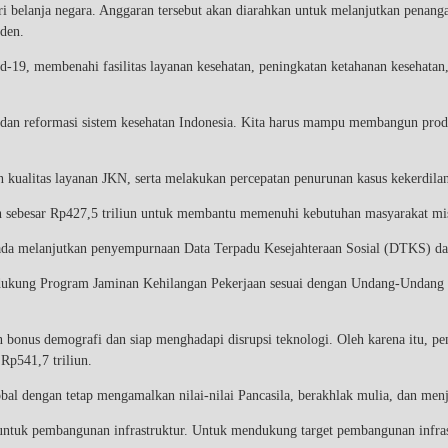
ri belanja negara. Anggaran tersebut akan diarahkan untuk melanjutkan penang
den.
9, membenahi fasilitas layanan kesehatan, peningkatan ketahanan kesehatan, p
dan reformasi sistem kesehatan Indonesia. Kita harus mampu membangun produ
kualitas layanan JKN, serta melakukan percepatan penurunan kasus kekerdilan 
an sebesar Rp427,5 triliun untuk membantu memenuhi kebutuhan masyarakat mi
da melanjutkan penyempurnaan Data Terpadu Kesejahteraan Sosial (DTKS) dan 
dukung Program Jaminan Kehilangan Pekerjaan sesuai dengan Undang-Undang Cip
bonus demografi dan siap menghadapi disrupsi teknologi. Oleh karena itu, pe
Rp541,7 triliun.
al dengan tetap mengamalkan nilai-nilai Pancasila, berakhlak mulia, dan menj
untuk pembangunan infrastruktur. Untuk mendukung target pembangunan infras