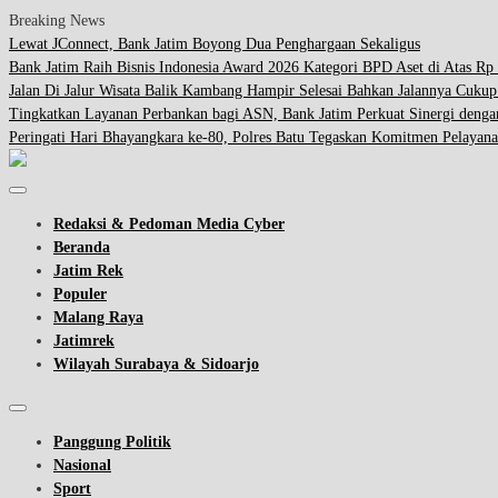
Breaking News
Lewat JConnect, Bank Jatim Boyong Dua Penghargaan Sekaligus
Bank Jatim Raih Bisnis Indonesia Award 2026 Kategori BPD Aset di Atas Rp 
Jalan Di Jalur Wisata Balik Kambang Hampir Selesai Bahkan Jalannya Cuku
Tingkatkan Layanan Perbankan bagi ASN, Bank Jatim Perkuat Sinergi d
Peringati Hari Bhayangkara ke-80, Polres Batu Tegaskan Komitmen Pelayana
Redaksi & Pedoman Media Cyber
Beranda
Jatim Rek
Populer
Malang Raya
Jatimrek
Wilayah Surabaya & Sidoarjo
Panggung Politik
Nasional
Sport