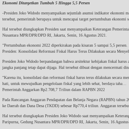
Ekonomi Ditargetkan Tumbuh 5 Hingga 5,5 Persen
-Presiden Joko Widodo menyampaikan sejumlah asumsi indikator ekonomi mak
tersebut, pemerintah berupaya untuk mencapai target pertumbuhan ekonomi se
Hal tersebut diungkapkan Presiden saat menyampaikan Keterangan Pemerint
Nusantara MPR/DPR/DPD RI, Jakarta, Senin, 16 Agustus 2021.
“Pertumbuhan ekonomi 2022 diperkirakan pada kisaran 5 sampai 5,5 persen
Presiden: Konsolidasi Reformasi Fiskal Harus Terus Dilakukan secara Menye
Presiden Joko Widodo berpandangan bahwa arsitektur kebijakan fiskal harus a
jangka panjang tetap dapat dijaga. Hal tersebut dibuat dengan mencermati
“Karena itu, konsolidasi dan reformasi fiskal harus terus dilakukan secara m
hati, untuk mewujudkan pengelolaan fiskal yang lebih sehat, berdaya taha…
Pemerintah Anggarkan Rp2.708,7 Triliun dalam RAPBN 2022
Pada Rancangan Anggaran Pendapatan dan Belanja Negara (RAPBN) tahun 2022, 
ke Daerah dan Dana Desa (TKDD) sebesar Rp770,4 triliun. Anggaran tersebut
Hal tersebut diungkapkan Presiden Joko Widodo saat menyampaikan Ketera
Paripurna, Gedung Nusantara MPR/DPR/DPD RI, Jakarta, Senin, 16 Agustus