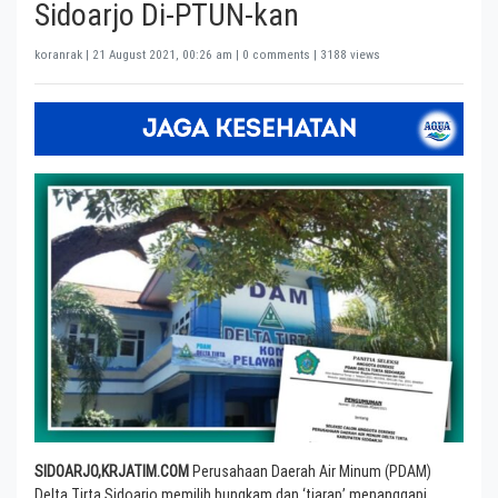
Sidoarjo Di-PTUN-kan
koranrak |
21 August 2021, 00:26 am
| 0 comments | 3188 views
SIDOARJO,KRJATIM.COM
Perusahaan Daerah Air Minum (PDAM)
Delta Tirta Sidoarjo memilih bungkam dan ‘tiarap’ menanggapi