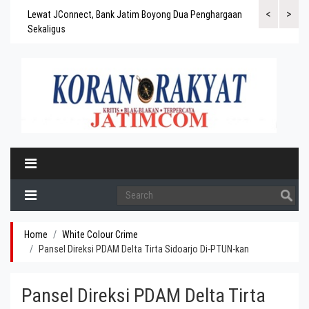
<
>
gaskan
Lewat JConnect, Bank Jatim Boyong Dua Penghargaan
Bank Jatim Rai
ergitas
Sekaligus
BPD Aset di At
Home
White Colour Crime
Pansel Direksi PDAM Delta Tirta Sidoarjo Di-PTUN-kan
Pansel Direksi PDAM Delta Tirta