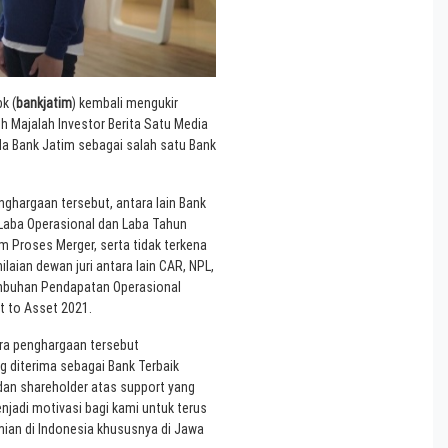
k (
bankjatim
) kembali mengukir
h Majalah Investor Berita Satu Media
da Bank Jatim sebagai salah satu Bank
nghargaan tersebut, antara lain Bank
 Laba Operasional dan Laba Tahun
am Proses Merger, serta tidak terkena
laian dewan juri antara lain CAR, NPL,
umbuhan Pendapatan Operasional
t to Asset 2021.
ara penghargaan tersebut
 diterima sebagai Bank Terbaik
 dan shareholder atas support yang
jadi motivasi bagi kami untuk terus
mian di Indonesia khususnya di Jawa