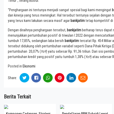
Timur”, terang Busrul.
“Penghargaan ini tentunya menjadi sangat spesial bagi kami mengingat
b
dan kinerja yang terus meningkat. Hal tersebut tentunya sejalan dengan 
yang terus kami lakukan secara masif agar
bankjatim
tetap kompetitif di e
Dengan diraihnya penghargaan tersebut,
bankjatim
berharap terus dapat 
menunjukkan pertumbuhan positif di triwulan I 2022 dengan mencatatkan 
tumbuh 17,85%, sedangkan laba bersih
bankjatim
tercatat Rp. 454 Miliar 
tersebut didukung oleh pertumbuhan variabel seperti Dana Pihak Ketiga 
pertumbuhan 20,07% (
YoY
) yaitu sebesar Rp. 91,36 triliun. Dari sisi pemb
pertumbuhan kredit yang positif yaitu tumbuh 1,38% (
YoY
) atau sebesar Rp
Posted in
Ekonomi
Share:
Berita Terkait
Komponen Cadangan, Strategi
Pendaftaran BBM Subsidi Lewat