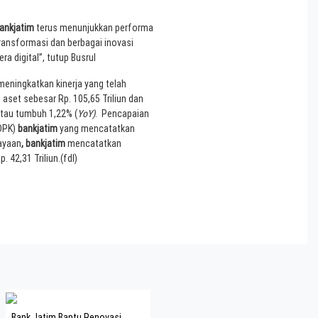
ankjatim
terus menunjukkan performa
transformasi dan berbagai inovasi
ra digital”, tutup Busrul
meningkatkan kinerja yang telah
aset sebesar Rp. 105,65 Triliun dan
atau tumbuh 1,22% (
YoY)
. Pencapaian
(DPK)
bankjatim
yang mencatatkan
iayaan
, bankjatim
mencatatkan
. 42,31 Triliun.(fdl)
Bank Jatim Bantu Renovasi