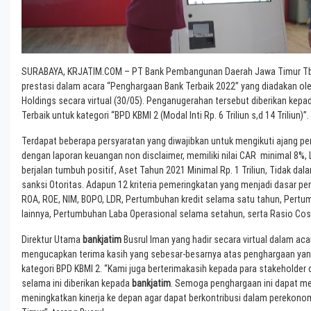
SURABAYA, KRJATIM.COM – PT Bank Pembangunan Daerah Jawa Timur Tb
prestasi dalam acara “Penghargaan Bank Terbaik 2022” yang diadakan ole
Holdings secara virtual (30/05). Penganugerahan tersebut diberikan kepa
Terbaik untuk kategori “BPD KBMI 2 (Modal Inti Rp. 6 Triliun s,d 14 Triliun)”.
Terdapat beberapa persyaratan yang diwajibkan untuk mengikuti ajang pe
dengan laporan keuangan non disclaimer, memiliki nilai CAR minimal 8%,
berjalan tumbuh positif, Aset Tahun 2021 Minimal Rp. 1 Triliun, Tidak dal
sanksi Otoritas. Adapun 12 kriteria pemeringkatan yang menjadi dasar peni
ROA, ROE, NIM, BOPO, LDR, Pertumbuhan kredit selama satu tahun, Pert
lainnya, Pertumbuhan Laba Operasional selama setahun, serta Rasio Cos
Direktur Utama
bankjatim
Busrul Iman yang hadir secara virtual dalam ac
mengucapkan terima kasih yang sebesar-besarnya atas penghargaan yang
kategori BPD KBMI 2. “Kami juga berterimakasih kepada para stakeholder
selama ini diberikan kepada
bankjatim
. Semoga penghargaan ini dapat men
meningkatkan kinerja ke depan agar dapat berkontribusi dalam perekono