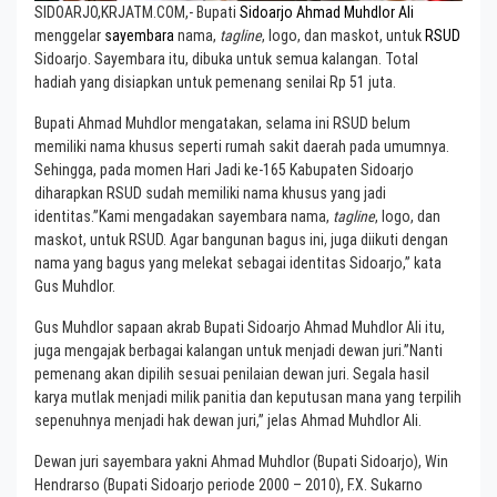
SIDOARJO,KRJATM.COM,- Bupati
Sidoarjo
Ahmad Muhdlor Ali
menggelar
sayembara
nama,
tagline
, logo, dan maskot, untuk
RSUD
Sidoarjo. Sayembara itu, dibuka untuk semua kalangan. Total
hadiah yang disiapkan untuk pemenang senilai Rp 51 juta.
Bupati Ahmad Muhdlor mengatakan, selama ini RSUD belum
memiliki nama khusus seperti rumah sakit daerah pada umumnya.
Sehingga, pada momen Hari Jadi ke-165 Kabupaten Sidoarjo
diharapkan RSUD sudah memiliki nama khusus yang jadi
identitas.”Kami mengadakan sayembara nama,
tagline
, logo, dan
maskot, untuk RSUD. Agar bangunan bagus ini, juga diikuti dengan
nama yang bagus yang melekat sebagai identitas Sidoarjo,” kata
Gus Muhdlor.
Gus Muhdlor sapaan akrab Bupati Sidoarjo Ahmad Muhdlor Ali itu,
juga mengajak berbagai kalangan untuk menjadi dewan juri.”Nanti
pemenang akan dipilih sesuai penilaian dewan juri. Segala hasil
karya mutlak menjadi milik panitia dan keputusan mana yang terpilih
sepenuhnya menjadi hak dewan juri,” jelas Ahmad Muhdlor Ali.
Dewan juri sayembara yakni Ahmad Muhdlor (Bupati Sidoarjo), Win
Hendrarso (Bupati Sidoarjo periode 2000 – 2010), F.X. Sukarno