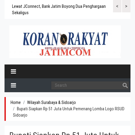
<
>
gaskan
Lewat JConnect, Bank Jatim Boyong Dua Penghargaan
Bank Jatim Rai
ergitas
Sekaligus
BPD Aset di At
Home
Wilayah Surabaya & Sidoarjo
Bupati Siapkan Rp 51 Juta Untuk Pemenang Lomba Logo RSUD
Sidoarjo