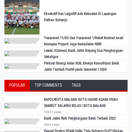
Eksekutif Dan Legisltif Adu Kekuatan Di Lapangan
Deltras Sidoarjo
Yonarmed 11/GG dan Yonarmed 1/Roket Kostrad Asah
Kesiapan Prajurit Jaga Kedaulatan NKRI
Lewat JConnect, Bank Jatim Boyong Dua Penghargaan
Sekaligus
Perkuat Sinergi Antar KUB, Kinerja Konsolidasi Bank
Jatim Tumbuh Positif pada Semester I 2026
POPULAR
TOP COMMENTS
TAGS
KAPOLRESTA MALANG KOTA HADIRI ACARA PISAH
SAMBUT KALAPAS KELAS I KOTA MALANG
10433 views
Bank Jatim Raih Penghargaan Bank Terbaik 2022
3859 views
Pansel Direksi PDAM Delta Tirta Sidoarjo Di-PTUN-kan