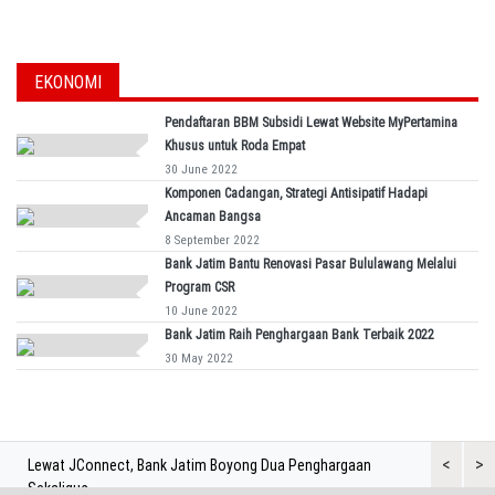
EKONOMI
Pendaftaran BBM Subsidi Lewat Website MyPertamina
Khusus untuk Roda Empat
30 June 2022
Komponen Cadangan, Strategi Antisipatif Hadapi
Ancaman Bangsa
8 September 2022
Bank Jatim Bantu Renovasi Pasar Bululawang Melalui
Program CSR
10 June 2022
Bank Jatim Raih Penghargaan Bank Terbaik 2022
30 May 2022
<
>
Lewat JConnect, Bank Jatim Boyong Dua Penghargaan
Bank Jatim 
Sekaligus
Aset di Atas