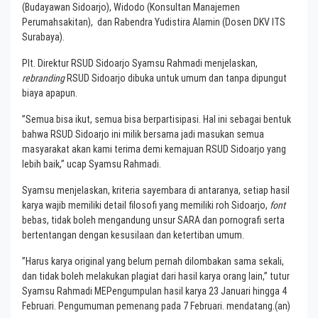
(Budayawan Sidoarjo), Widodo (Konsultan Manajemen
Perumahsakitan), dan Rabendra Yudistira Alamin (Dosen DKV ITS
Surabaya).
Plt. Direktur RSUD Sidoarjo Syamsu Rahmadi menjelaskan,
rebranding
RSUD Sidoarjo dibuka untuk umum dan tanpa dipungut
biaya apapun.
”Semua bisa ikut, semua bisa berpartisipasi. Hal ini sebagai bentuk
bahwa RSUD Sidoarjo ini milik bersama jadi masukan semua
masyarakat akan kami terima demi kemajuan RSUD Sidoarjo yang
lebih baik,” ucap Syamsu Rahmadi.
Syamsu menjelaskan, kriteria sayembara di antaranya, setiap hasil
karya wajib memiliki detail filosofi yang memiliki roh Sidoarjo,
font
bebas, tidak boleh mengandung unsur SARA dan pornografi serta
bertentangan dengan kesusilaan dan ketertiban umum.
”Harus karya original yang belum pernah dilombakan sama sekali,
dan tidak boleh melakukan plagiat dari hasil karya orang lain,” tutur
Syamsu Rahmadi MEPengumpulan hasil karya 23 Januari hingga 4
Februari. Pengumuman pemenang pada 7 Februari. mendatang.(an)