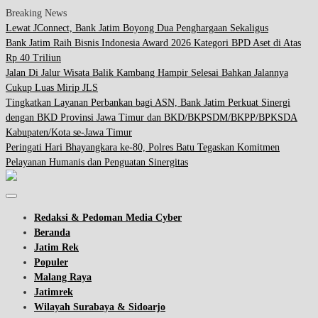
Breaking News
Lewat JConnect, Bank Jatim Boyong Dua Penghargaan Sekaligus
Bank Jatim Raih Bisnis Indonesia Award 2026 Kategori BPD Aset di Atas
Rp 40 Triliun
Jalan Di Jalur Wisata Balik Kambang Hampir Selesai Bahkan Jalannya
Cukup Luas Mirip JLS
Tingkatkan Layanan Perbankan bagi ASN, Bank Jatim Perkuat Sinergi
dengan BKD Provinsi Jawa Timur dan BKD/BKPSDM/BKPP/BPKSDA
Kabupaten/Kota se-Jawa Timur
Peringati Hari Bhayangkara ke-80, Polres Batu Tegaskan Komitmen
Pelayanan Humanis dan Penguatan Sinergitas
Redaksi & Pedoman Media Cyber
Beranda
Jatim Rek
Populer
Malang Raya
Jatimrek
Wilayah Surabaya & Sidoarjo