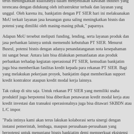
terus meningkatkan kualitasnya dalam menyediakan kawasan industri yang
terencana dengan didukung oleh infrastruktur terbaik dan layanan yang
unggul. Oleh karena itu, bankjatim dengan PT SIER hari ini melaksanakan
MoU terkait layanan jasa keuangan guna saling meningkatkan bisnis dan
potensi yang dimiliki oleh masing-masing pihak,” paparnya.
Adapun MoU tersebut meliputi funding, lending, serta layanan produk dan
jasa perbankan lainnya untuk memenuhi kebutuhan PT SIER. Menurut
Busrul, potensi bisnis dengan adanya penandatanganan nota kesepahaman
ini sangat besar. Antara lain bisa dilakukan pemanfaatan atas produk
perbankan terhadap kegiatan operasional PT SIER, kemudian bankjatim
juga bisa memberikan fasilitas kredit kepada para rekanan PT SIER. Bagi
yang melakukan pekerjaan proyek, bankjatim dapat memberikan support
kredit kontraktor ataupun kredit modal kerja lainnya.
Tak cukup di situ saja. Untuk rekanan PT SIER yang memiliki usaha
produktif juga berpotensi bisa diberikan penawaran kredit modal kerja atau
kredit investasi dan transaksi operasionalnya juga bisa ditawari SKBDN atau
L/C impor.
”Pada intinya kami akan terus lakukan kolaborasi serta sinergi dengan
instansi pemerintah, lembaga, maupun perusahaan-perusahaan yang
berpotensi untuk menunjang bisnis bankjatim demi memperkuat eksistensi