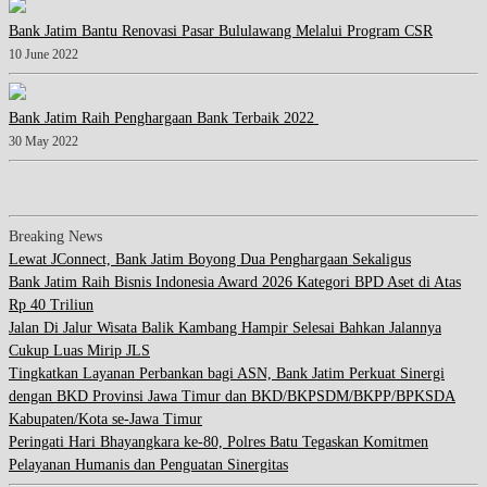
Bank Jatim Bantu Renovasi Pasar Bululawang Melalui Program CSR
10 June 2022
Bank Jatim Raih Penghargaan Bank Terbaik 2022
30 May 2022
Breaking News
Lewat JConnect, Bank Jatim Boyong Dua Penghargaan Sekaligus
Bank Jatim Raih Bisnis Indonesia Award 2026 Kategori BPD Aset di Atas
Rp 40 Triliun
Jalan Di Jalur Wisata Balik Kambang Hampir Selesai Bahkan Jalannya
Cukup Luas Mirip JLS
Tingkatkan Layanan Perbankan bagi ASN, Bank Jatim Perkuat Sinergi
dengan BKD Provinsi Jawa Timur dan BKD/BKPSDM/BKPP/BPKSDA
Kabupaten/Kota se-Jawa Timur
Peringati Hari Bhayangkara ke-80, Polres Batu Tegaskan Komitmen
Pelayanan Humanis dan Penguatan Sinergitas