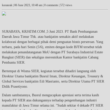
koranrak |
06 June 2023, 10:48 am
| 0 comments | 572 views
SURABAYA, KRJATIM.COM ,5 Juni 2023. PT Bank Pembangunan
Daerah Jawa Timur Tbk. atau bankjatim semakin aktif melakukan
kolaborasi dengan berbagai pihak demi penguatan bisnis perseroan. Yang
terbaru, pada hari Senin (5/6), emiten dengan kode BJTM tersebut telah
melakukan penandatanganan MoU dengan PT Surabaya Industrial Estate
Rungkut (SIER) dan sekaligus meresmikan Kantor bankjatim Cabang
Pembantu SIER.
Bertempat di Wisma SIER, kegiatan tersebut dihadiri langsung oleh
Direktur Utama bankjatim Busrul Iman, Direktur Keuangan, Treasury &
Global Services bankjatim Edi Masrianto, serta Direktur Utama PT SIER
Didik Prasetiyono.
Dalam sambutannya, Busrul mengucapkan apresiasi serta terima kasih
kepada PT SIER atas dukungannya terhadap pengembangan industri
manufaktur di Jawa Timur selama ini. ”Sudah sekitar 4 dekade PT SIER