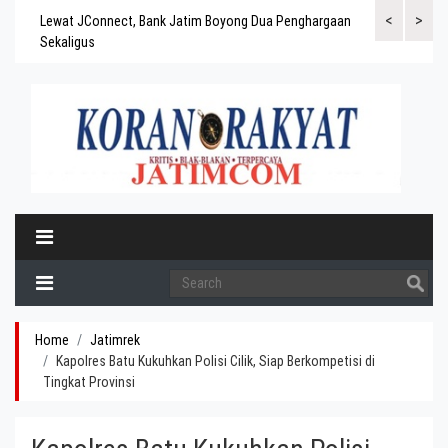
<
>
gaskan
Lewat JConnect, Bank Jatim Boyong Dua Penghargaan
Bank Jatim Rai
ergitas
Sekaligus
BPD Aset di At
Home
Jatimrek
Kapolres Batu Kukuhkan Polisi Cilik, Siap Berkompetisi di
Tingkat Provinsi