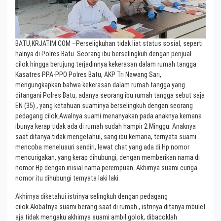
BATU,KRJATIM.COM –Perseligkuhan tidak liat status sosial, seperti
halnya di Polres Batu. Seorang ibu berselingkuh dengan penjual
cilok hingga berujung terjadinnya kekerasan dalam rumah tangga.
Kasatres PPA-PPO Polres Batu, AKP Tri Nawang Sari,
mengungkapkan bahwa kekerasan dalam rumah tangga yang
ditangani Polres Batu, adanya seorang ibu rumah tangga sebut saja
EN (35) , yang ketahuan suaminya berselingkuh dengan seorang
pedagang cilok.Awalnya suami menanyakan pada anaknya kemana
ibunya kerap tidak ada di rumah sudah hampir 2 Minggu. Anaknya
saat ditanya tidak mengetahui, sang ibu kemana, ternyata suami
mencoba menelusuri sendiri, lewat chat yang ada di Hp nomor
mencurigakan, yang kerap dihubungi, dengan memberikan nama di
nomor Hp dengan inisial nama perempuan. Akhirnya suami curiga
nomor itu dihubungi ternyata laki laki.
Akhirnya diketahui istrinya selingkuh dengan pedagang
cilok.Akibatnya suami berang saat di rumah , istrinya ditanya mbulet
aja tidak mengaku akhirnya suami ambil golok, dibacoklah