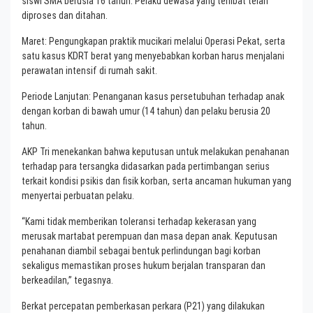
siswi SMA berusia 16 tahun. Pelaku dewasa yang terlibat telah
diproses dan ditahan.
Maret: Pengungkapan praktik mucikari melalui Operasi Pekat, serta
satu kasus KDRT berat yang menyebabkan korban harus menjalani
perawatan intensif di rumah sakit.
Periode Lanjutan: Penanganan kasus persetubuhan terhadap anak
dengan korban di bawah umur (14 tahun) dan pelaku berusia 20
tahun.
AKP Tri menekankan bahwa keputusan untuk melakukan penahanan
terhadap para tersangka didasarkan pada pertimbangan serius
terkait kondisi psikis dan fisik korban, serta ancaman hukuman yang
menyertai perbuatan pelaku.
“Kami tidak memberikan toleransi terhadap kekerasan yang
merusak martabat perempuan dan masa depan anak. Keputusan
penahanan diambil sebagai bentuk perlindungan bagi korban
sekaligus memastikan proses hukum berjalan transparan dan
berkeadilan,” tegasnya.
Berkat percepatan pemberkasan perkara (P21) yang dilakukan