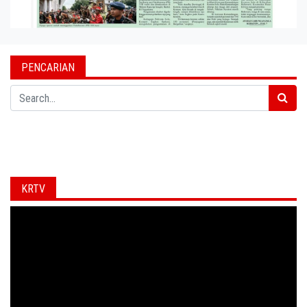
PENCARIAN
Search
KRTV
Video
Player