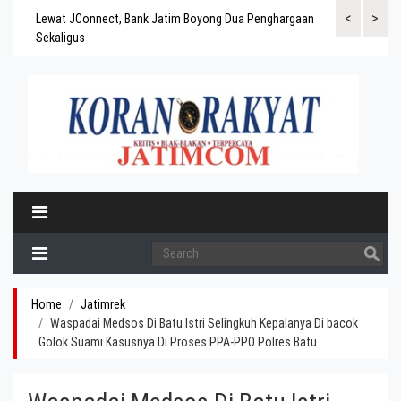
<
>
gaskan
Lewat JConnect, Bank Jatim Boyong Dua Penghargaan
Bank Jatim Rai
ergitas
Sekaligus
BPD Aset di At
Home
Jatimrek
Waspadai Medsos Di Batu Istri Selingkuh Kepalanya Di bacok
Golok Suami Kasusnya Di Proses PPA-PPO Polres Batu