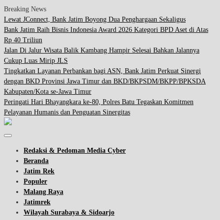
Breaking News
Lewat JConnect, Bank Jatim Boyong Dua Penghargaan Sekaligus
Bank Jatim Raih Bisnis Indonesia Award 2026 Kategori BPD Aset di Atas
Rp 40 Triliun
Jalan Di Jalur Wisata Balik Kambang Hampir Selesai Bahkan Jalannya
Cukup Luas Mirip JLS
Tingkatkan Layanan Perbankan bagi ASN, Bank Jatim Perkuat Sinergi
dengan BKD Provinsi Jawa Timur dan BKD/BKPSDM/BKPP/BPKSDA
Kabupaten/Kota se-Jawa Timur
Peringati Hari Bhayangkara ke-80, Polres Batu Tegaskan Komitmen
Pelayanan Humanis dan Penguatan Sinergitas
Redaksi & Pedoman Media Cyber
Beranda
Jatim Rek
Populer
Malang Raya
Jatimrek
Wilayah Surabaya & Sidoarjo