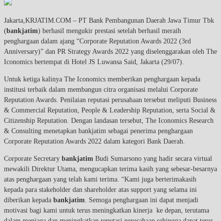
Jakarta,KRJATIM.COM –
PT Bank Pembangunan Daerah Jawa Timur Tbk
(
bankjatim
) berhasil mengukir prestasi setelah berhasil meraih
penghargaan dalam ajang “Corporate Reputation Awards 2022 (3rd
Anniversary)” dan PR Strategy Awards 2022 yang diselenggarakan oleh The
Iconomics bertempat di Hotel JS Luwansa Said, Jakarta (29/07).
Untuk ketiga kalinya The Iconomics memberikan penghargaan kepada
institusi terbaik dalam membangun citra organisasi melalui Corporate
Reputation Awards. Penilaian reputasi perusahaan tersebut meliputi Business
& Commercial Reputation, People & Leadership Reputation, serta Social &
Citizenship Reputation. Dengan landasan tersebut, The Iconomics Research
& Consulting menetapkan bankjatim sebagai penerima penghargaan
Corporate Reputation Awards 2022 dalam kategori Bank Daerah.
Corporate Secretary
bankjatim
Budi Sumarsono yang hadir secara virtual
mewakili Direktur Utama, mengucapkan terima kasih yang sebesar-besarnya
atas penghargaan yang telah kami terima. “Kami juga berterimakasih
kepada para stakeholder dan shareholder atas support yang selama ini
diberikan kepada
bankjatim
. Semoga penghargaan ini dapat menjadi
motivasi bagi kami untuk terus meningkatkan kinerja ke depan, terutama
dalam menjaga dan meningkatkan reputasi perusahaan sehingga dapat terus