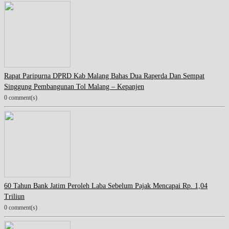
Rapat Paripurna DPRD Kab Malang Bahas Dua Raperda Dan Sempat
Singgung Pembangunan Tol Malang – Kepanjen
0 comment(s)
60 Tahun Bank Jatim Peroleh Laba Sebelum Pajak Mencapai Rp. 1,04
Triliun
0 comment(s)