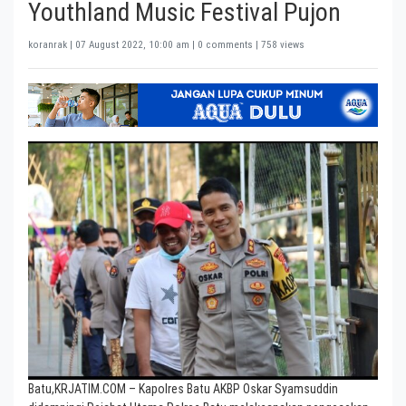
Youthland Music Festival Pujon
koranrak |
07 August 2022, 10:00 am
| 0 comments | 758 views
Batu,KRJATIM.COM – Kapolres Batu AKBP Oskar Syamsuddin