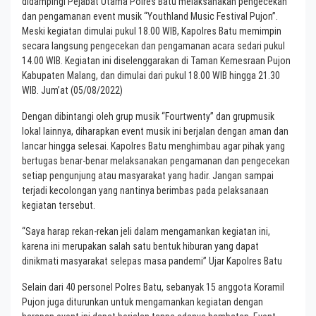
didampingi Pejabat Utama Polres Batu melaksanakan pengecekan
dan pengamanan event musik “Youthland Music Festival Pujon”.
Meski kegiatan dimulai pukul 18.00 WIB, Kapolres Batu memimpin
secara langsung pengecekan dan pengamanan acara sedari pukul
14.00 WIB. Kegiatan ini diselenggarakan di Taman Kemesraan Pujon
Kabupaten Malang, dan dimulai dari pukul 18.00 WIB hingga 21.30
WIB. Jum’at (05/08/2022)
Dengan dibintangi oleh grup musik “Fourtwenty” dan grupmusik
lokal lainnya, diharapkan event musik ini berjalan dengan aman dan
lancar hingga selesai. Kapolres Batu menghimbau agar pihak yang
bertugas benar-benar melaksanakan pengamanan dan pengecekan
setiap pengunjung atau masyarakat yang hadir. Jangan sampai
terjadi kecolongan yang nantinya berimbas pada pelaksanaan
kegiatan tersebut.
“Saya harap rekan-rekan jeli dalam mengamankan kegiatan ini,
karena ini merupakan salah satu bentuk hiburan yang dapat
dinikmati masyarakat selepas masa pandemi” Ujar Kapolres Batu
Selain dari 40 personel Polres Batu, sebanyak 15 anggota Koramil
Pujon juga diturunkan untuk mengamankan kegiatan dengan