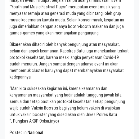
harapan event ini dapat berjalan tanpa adanya hambatan. Event
“Youthland Music Festival Pujon” merupakan event musik yang
menyasar remaja atau generasi muda yang dibintangi oleh grup
music kegemaran kawula muda. Selain konser musik, kegiatan ini
juga dimeriahkan dengan adanya booth-booth makanan dan juga
games-games yang akan memanjakan pengunjung.
Dikarenakan dihadiri oleh banyak pengunjung atau masyarakat,
selain dari aspek keamanan. Kapolres Batu juga menekankan terkait
protokol kesehatan, karena meski angka penyebaran Covid-19
sudah menurun. Jangan sampai dengan adanya event ini akan
membentuk cluster baru yang dapat membahayakan masyarakat
kedepannya.
“Mari kita sukseskan kegiatan ini, karena keamanan dan
kenyamanan masyarakat yang hadir adalah tanggung jawab kita
semua dan tetap pastikan protokol kesehatan setiap pengunjung
wajib sudah Vaksin Booster bagi yang belum vaksin di wajibkan
untuk vaksin booster yang disediakan oleh Urkes Polres Batu
”, Pungkas AKBP Oskar.(nyo)
Posted in
Nasional