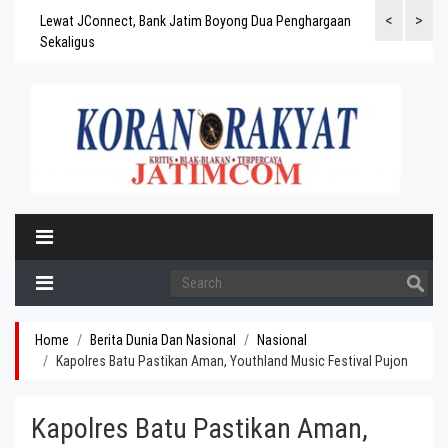
<
>
gaskan
Lewat JConnect, Bank Jatim Boyong Dua Penghargaan
Bank Jatim Rai
ergitas
Sekaligus
BPD Aset di At
Home
Berita Dunia Dan Nasional
Nasional
Kapolres Batu Pastikan Aman, Youthland Music Festival Pujon
Kapolres Batu Pastikan Aman,