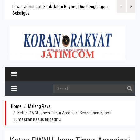
<
>
gaskan
Lewat JConnect, Bank Jatim Boyong Dua Penghargaan
Bank Jatim Rai
ergitas
Sekaligus
BPD Aset di At
Home
Malang Raya
Ketua PWNU Jawa Timur Apresiasi Keseriusan Kapolri
Tuntaskan Kasus Brigadir J