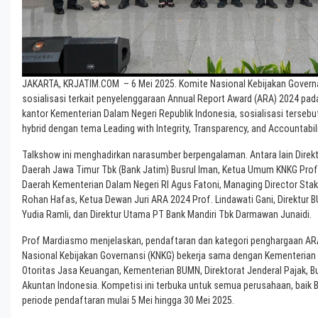
JAKARTA, KRJATIM.COM – 6 Mei 2025. Komite Nasional Kebijakan Govern
sosialisasi terkait penyelenggaraan Annual Report Award (ARA) 2024 pada 
kantor Kementerian Dalam Negeri Republik Indonesia, sosialisasi terseb
hybrid dengan tema Leading with Integrity, Transparency, and Accountabil
Talkshow ini menghadirkan narasumber berpengalaman. Antara lain Dir
Daerah Jawa Timur Tbk (Bank Jatim) Busrul Iman, Ketua Umum KNKG Prof
Daerah Kementerian Dalam Negeri RI Agus Fatoni, Managing Director St
Rohan Hafas, Ketua Dewan Juri ARA 2024 Prof. Lindawati Gani, Direktur 
Yudia Ramli, dan Direktur Utama PT Bank Mandiri Tbk Darmawan Junaidi.
Prof Mardiasmo menjelaskan, pendaftaran dan kategori penghargaan AR
Nasional Kebijakan Governansi (KNKG) bekerja sama dengan Kementerian
Otoritas Jasa Keuangan, Kementerian BUMN, Direktorat Jenderal Pajak, Bu
Akuntan Indonesia. Kompetisi ini terbuka untuk semua perusahaan, bai
periode pendaftaran mulai 5 Mei hingga 30 Mei 2025.