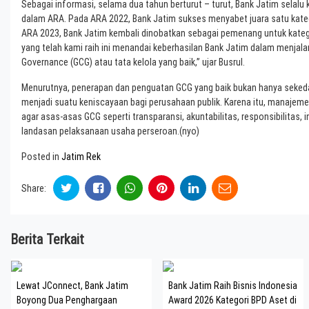
Sebagai informasi, selama dua tahun berturut – turut, Bank Jatim sela
dalam ARA. Pada ARA 2022, Bank Jatim sukses menyabet juara satu kat
ARA 2023, Bank Jatim kembali dinobatkan sebagai pemenang untuk kate
yang telah kami raih ini menandai keberhasilan Bank Jatim dalam menjal
Governance (GCG) atau tata kelola yang baik,” ujar Busrul.
Menurutnya, penerapan dan penguatan GCG yang baik bukan hanya sekeda
menjadi suatu keniscayaan bagi perusahaan publik. Karena itu, manaje
agar asas-asas GCG seperti transparansi, akuntabilitas, responsibilitas,
landasan pelaksanaan usaha perseroan.(nyo)
Posted in
Jatim Rek
Share:
Berita Terkait
Lewat JConnect, Bank Jatim
Bank Jatim Raih Bisnis Indonesia
Boyong Dua Penghargaan
Award 2026 Kategori BPD Aset di