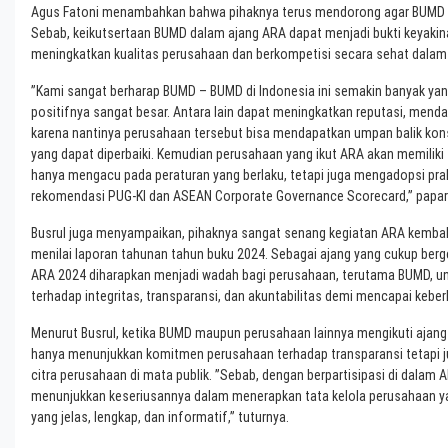
Agus Fatoni menambahkan bahwa pihaknya terus mendorong agar BUMD –
Sebab, keikutsertaan BUMD dalam ajang ARA dapat menjadi bukti keyakin
meningkatkan kualitas perusahaan dan berkompetisi secara sehat dalam p
”Kami sangat berharap BUMD – BUMD di Indonesia ini semakin banyak ya
positifnya sangat besar. Antara lain dapat meningkatkan reputasi, mend
karena nantinya perusahaan tersebut bisa mendapatkan umpan balik kons
yang dapat diperbaiki. Kemudian perusahaan yang ikut ARA akan memiliki s
hanya mengacu pada peraturan yang berlaku, tetapi juga mengadopsi prakt
rekomendasi PUG-KI dan ASEAN Corporate Governance Scorecard,” papar
Busrul juga menyampaikan, pihaknya sangat senang kegiatan ARA kembali 
menilai laporan tahunan tahun buku 2024. Sebagai ajang yang cukup berg
ARA 2024 diharapkan menjadi wadah bagi perusahaan, terutama BUMD, 
terhadap integritas, transparansi, dan akuntabilitas demi mencapai keberl
Menurut Busrul, ketika BUMD maupun perusahaan lainnya mengikuti ajang
hanya menunjukkan komitmen perusahaan terhadap transparansi tetapi j
citra perusahaan di mata publik. ”Sebab, dengan berpartisipasi di dalam A
menunjukkan keseriusannya dalam menerapkan tata kelola perusahaan yan
yang jelas, lengkap, dan informatif,” tuturnya.