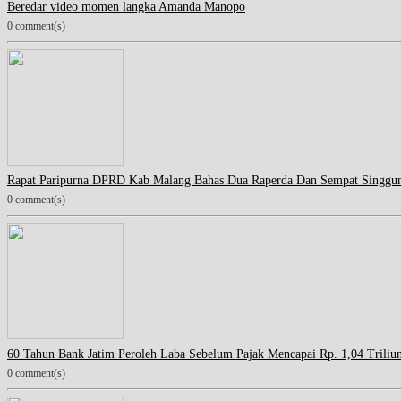
Beredar video momen langka Amanda Manopo
0 comment(s)
Rapat Paripurna DPRD Kab Malang Bahas Dua Raperda Dan Sempat Singgu
0 comment(s)
60 Tahun Bank Jatim Peroleh Laba Sebelum Pajak Mencapai Rp. 1,04 Triliu
0 comment(s)