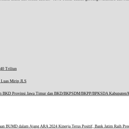
40 Triliun
p Luas Mirip JLS
engan BKD Provinsi Jawa Timur dan BKD/BKPSDM/BKPP/BPKSDA Kabupaten/K
sertaan BUMD dalam Ajang ARA 2024
Kinerja Terus Positif, Bank Jatim Raih Pre