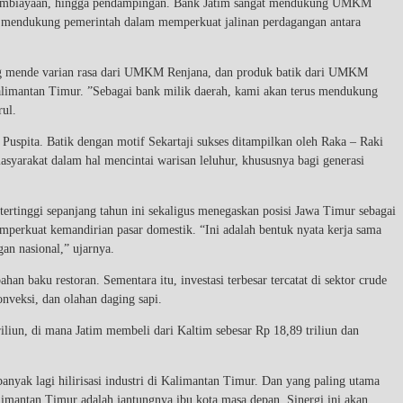
, pembiayaan, hingga pendampingan. Bank Jatim sangat mendukung UMKM
 mendukung pemerintah dalam memperkuat jalinan perdagangan antara
ang mende varian rasa dari UMKM Renjana, dan produk batik dari UMKM
limantan Timur. ”Sebagai bank milik daerah, kami akan terus mendukung
ul.
uspita. Batik dengan motif Sekartaji sukses ditampilkan oleh Raka – Raki
syarakat dalam hal mencintai warisan leluhur, khususnya bagi generasi
g tertinggi sepanjang tahun ini sekaligus menegaskan posisi Jawa Timur sebagai
mperkuat kemandirian pasar domestik. “Ini adalah bentuk nyata kerja sama
an nasional,” ujarnya.
n baku restoran. Sementara itu, investasi terbesar tercatat di sektor crude
nveksi, dan olahan daging sapi.
iliun, di mana Jatim membeli dari Kaltim sebesar Rp 18,89 triliun dan
nyak lagi hilirisasi industri di Kalimantan Timur. Dan yang paling utama
imantan Timur adalah jantungnya ibu kota masa depan. Sinergi ini akan