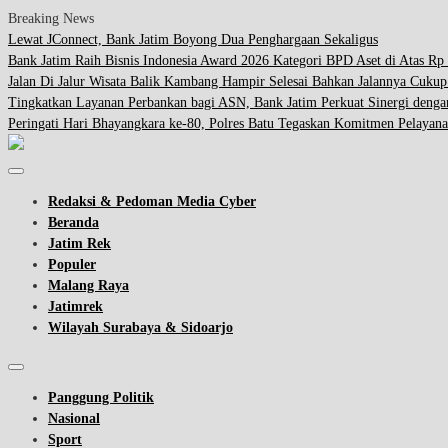
Breaking News
Lewat JConnect, Bank Jatim Boyong Dua Penghargaan Sekaligus
Bank Jatim Raih Bisnis Indonesia Award 2026 Kategori BPD Aset di Atas Rp 
Jalan Di Jalur Wisata Balik Kambang Hampir Selesai Bahkan Jalannya Cuku
Tingkatkan Layanan Perbankan bagi ASN, Bank Jatim Perkuat Sinergi d
Peringati Hari Bhayangkara ke-80, Polres Batu Tegaskan Komitmen Pelayana
Redaksi & Pedoman Media Cyber
Beranda
Jatim Rek
Populer
Malang Raya
Jatimrek
Wilayah Surabaya & Sidoarjo
Panggung Politik
Nasional
Sport