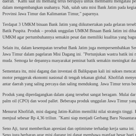
daerah. ”Kami saat ini memang terus berupaya untuk membantu mengatasi 
dalam mengembangkan usahanya. Nah, salah satu misi Bank Jatim pada kegi
Provinsi Jawa Timur dan Kalimantan Timur,” paparnya.
Terdapat 3 UMKM binaan Bank Jatim yang diikutsertakan pada gelaran ters
Batik Puspita. Produk – produk unggulan UMKM Binaan Bank Jatim ini diha
UMKM agar pertumbuhannya semakin pesat dan memiliki kualitas yang bagus s
Selain itu, dalam kesempatan tersebut Bank Jatim juga mempersembahkan Seni
Jawa Timur dalam pagelaran Misi Dagang ini. ”Pertunjukan wastra batik ini 
muda. Semoga ke depannya masyarakat peminat batik semakin meningkat dan b
Sementara itu, misi dagang dan investasi di Balikpapan kali ini sukses mencat
motor penggerak ekonomi nasional di tengah tekanan global. Khofifah menyeb
antar daerah yang saling percaya dan saling mendukung. Jawa Timur terus be
Produk yang diperdagangkan dalam ajang tersebut sangat beragam. Mulai dari 
palm oil (CPO) dan wood pallet. Beberapa produk unggulan Jawa Timur yang 
Menurut Khofifah, misi dagang Jatim-Kaltim memiliki nilai strategis tinggi.
menjual sebesar Rp 4,36 triliun. ”Kami siap menjadi Gerbang Baru Nusantar
Seno Aji, turut memberikan apresiasi dan optimisme terhadap kerja sama ini
Seno juga berharap agar misi dagang ini dapat membawa manfaat besar bagi 