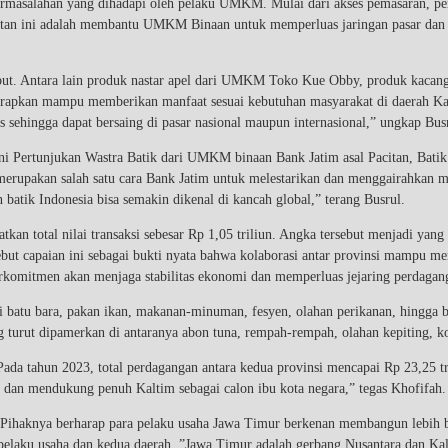
permasalahan yang dihadapi oleh pelaku UMKM. Mulai dari akses pemasaran
atan ini adalah membantu UMKM Binaan untuk memperluas jaringan pasar dan
ebut. Antara lain produk nastar apel dari UMKM Toko Kue Obby, produk kac
rapkan mampu memberikan manfaat sesuai kebutuhan masyarakat di daerah Ka
ehingga dapat bersaing di pasar nasional maupun internasional,” ungkap Busr
 Pertunjukan Wastra Batik dari UMKM binaan Bank Jatim asal Pacitan, Batik P
merupakan salah satu cara Bank Jatim untuk melestarikan dan menggairahkan ma
atik Indonesia bisa semakin dikenal di kancah global,” terang Busrul.
atkan total nilai transaksi sebesar Rp 1,05 triliun. Angka tersebut menjadi yan
ut capaian ini sebagai bukti nyata bahwa kolaborasi antar provinsi mampu me
rkomitmen akan menjaga stabilitas ekonomi dan memperluas jejaring perdagang
batu bara, pakan ikan, makanan-minuman, fesyen, olahan perikanan, hingga baha
turut dipamerkan di antaranya abon tuna, rempah-rempah, olahan kepiting, ko
 Pada tahun 2023, total perdagangan antara kedua provinsi mencapai Rp 23,25 tr
a dan mendukung penuh Kaltim sebagai calon ibu kota negara,” tegas Khofifah.
. Pihaknya berharap para pelaku usaha Jawa Timur berkenan membangun lebih ba
pelaku usaha dan kedua daerah. ”Jawa Timur adalah gerbang Nusantara dan Kal