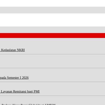
a Kedaulatan NKRI
 pada Semester I 2026
 Layanan Remitansi bagi PMI