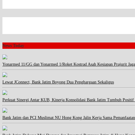
News Today
Yonarmed 11/GG dan Yonarmed 1/Roket Kostrad Asah Kesiapan Prajurit Jag
Lewat JConnect, Bank Jatim Boyong Dua Penghargaan Sekaligus
Perkuat Sinergi Antar KUB, Kinerja Konsolidasi Bank Jatim Tumbuh Positif
Bank Jatim dan PCI Muslimat NU Hong Kong Jalin Kerja Sama Pemanfaatan