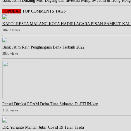
Bank Jatim Dukung Misi Dagang dan Investasi Pemprov Jatim di Hong Kong
POPULAR
TOP COMMENTS
TAGS
KAPOLRESTA MALANG KOTA HADIRI ACARA PISAH SAMBUT KAL
10432 views
Bank Jatim Raih Penghargaan Bank Terbaik 2022
3855 views
Pansel Direksi PDAM Delta Tirta Sidoarjo Di-PTUN-kan
3185 views
DR. Yurianto Mantan Jubir Covid 19 Telah Tiada