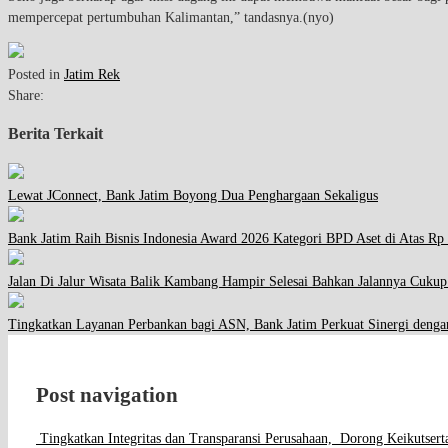
mempercepat pertumbuhan Kalimantan,” tandasnya.(nyo)
Posted in
Jatim Rek
Share:
Berita Terkait
Lewat JConnect, Bank Jatim Boyong Dua Penghargaan Sekaligus
Bank Jatim Raih Bisnis Indonesia Award 2026 Kategori BPD Aset di Atas Rp 
Jalan Di Jalur Wisata Balik Kambang Hampir Selesai Bahkan Jalannya Cuku
Tingkatkan Layanan Perbankan bagi ASN, Bank Jatim Perkuat Sinergi d
Post navigation
Tingkatkan Integritas dan Transparansi Perusahaan, Dorong Keikut