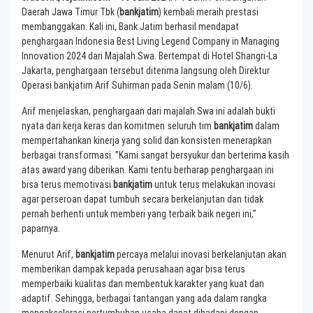
Daerah Jawa Timur Tbk (
bankjatim
) kembali meraih prestasi
membanggakan. Kali ini, Bank Jatim berhasil mendapat
penghargaan Indonesia Best Living Legend Company in Managing
Innovation 2024 dari Majalah Swa. Bertempat di Hotel Shangri-La
Jakarta, penghargaan tersebut diterima langsung oleh Direktur
Operasi bankjatim Arif Suhirman pada Senin malam (10/6).
Arif menjelaskan, penghargaan dari majalah Swa ini adalah bukti
nyata dari kerja keras dan komitmen seluruh tim
bankjatim
dalam
mempertahankan kinerja yang solid dan konsisten menerapkan
berbagai transformasi. ”Kami sangat bersyukur dan berterima kasih
atas award yang diberikan. Kami tentu berharap penghargaan ini
bisa terus memotivasi
bankjatim
untuk terus melakukan inovasi
agar perseroan dapat tumbuh secara berkelanjutan dan tidak
pernah berhenti untuk memberi yang terbaik baik negeri ini,”
paparnya.
Menurut Arif,
bankjatim
percaya melalui inovasi berkelanjutan akan
memberikan dampak kepada perusahaan agar bisa terus
memperbaiki kualitas dan membentuk karakter yang kuat dan
adaptif. Sehingga, berbagai tantangan yang ada dalam rangka
mengakselerasi pertumbuhan usaha dapat dihadapi dengan