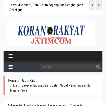
<
>
gaskan
Lewat JConnect, Bank Jatim Boyong Dua Penghargaan
Bank Jatim Rai
ergitas
Sekaligus
BPD Aset di At
Home
Jatim Rek
Masif Lakukan Inovasi, Bank Jatim Sabet Penghargaan dari
Majalah Swa