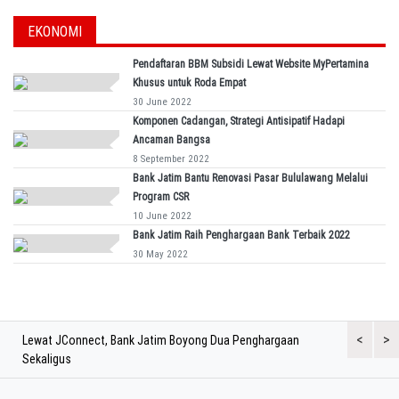
EKONOMI
Pendaftaran BBM Subsidi Lewat Website MyPertamina
Khusus untuk Roda Empat
30 June 2022
Komponen Cadangan, Strategi Antisipatif Hadapi
Ancaman Bangsa
8 September 2022
Bank Jatim Bantu Renovasi Pasar Bululawang Melalui
Program CSR
10 June 2022
Bank Jatim Raih Penghargaan Bank Terbaik 2022
30 May 2022
<
>
Lewat JConnect, Bank Jatim Boyong Dua Penghargaan
Bank Jatim 
Sekaligus
Aset di Atas