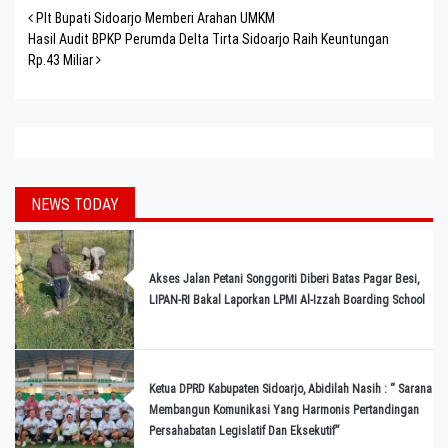
Post navigation
Plt Bupati Sidoarjo Memberi Arahan UMKM
Hasil Audit BPKP Perumda Delta Tirta Sidoarjo Raih Keuntungan
Rp.43 Miliar
NEWS TODAY
Akses Jalan Petani Songgoriti Diberi Batas Pagar Besi,
LIPAN-RI Bakal Laporkan LPMI Al-Izzah Boarding School
Ketua DPRD Kabupaten Sidoarjo, Abidilah Nasih : “ Sarana
Membangun Komunikasi Yang Harmonis Pertandingan
Persahabatan Legislatif Dan Eksekutif”