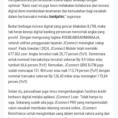
optimal. ”Kami saat ini juga terus melakukan kolaborasi dan inovasi
digital demi memberikan keamanan dan kemudahan bagi nasabah
dalam bertransaksi melalui
bankjatim
,” tegasnya.
Berkat berbagai inovasi digital yang gencar dilakukan BJTM, maka
tak heran kinerja digital banking perseroan mencetak angka yang
positif. Dengan mengusung tagline #SEMUABISADIMANAAJA,
seluruh utilitas penggunaan layanan JConnect meningkat cukup
masif. Pada triwulan I 2024, JConnect Mobile telah memiliki
677.362 user. Angka tersebut naik 25,77 persen (YoY). Sementara
untuk nominal transaksinya tercatat sebesar Rp 4,9 triliun atau
tumbuh 66,6 persen (YoY). Kemudian, JConnect QRIS BJTM juga
sudah mencapai 151.404 user atau naik 113,74 persen (YoY) dengan
nominal transaksi sebesar Rp 126,43 miliar atau meningkat 173,84
persen (YoY).
Selain itu, perusahaan juga terus mengembangkan fasilitas kredit
berbasis digital melalui aplikasi JConnect Loan. Tidak hanya itu
saja. Sekarang sudah ada juga JConnect PRO yang mempermudah
calon nasabah membuka rekening secara online, JConnect
Remittance untuk mengirimkan uang dalam bentuk valuta asing dari