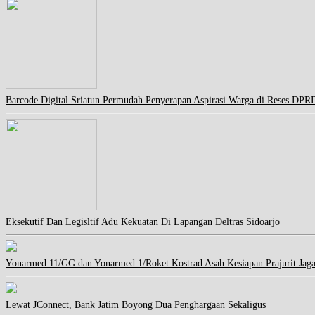
Barcode Digital Sriatun Permudah Penyerapan Aspirasi Warga di Reses DPR
Eksekutif Dan Legisltif Adu Kekuatan Di Lapangan Deltras Sidoarjo
Yonarmed 11/GG dan Yonarmed 1/Roket Kostrad Asah Kesiapan Prajurit Jag
Lewat JConnect, Bank Jatim Boyong Dua Penghargaan Sekaligus