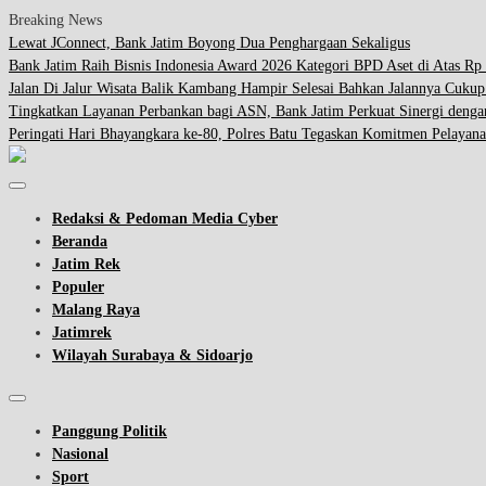
Breaking News
Lewat JConnect, Bank Jatim Boyong Dua Penghargaan Sekaligus
Bank Jatim Raih Bisnis Indonesia Award 2026 Kategori BPD Aset di Atas Rp 
Jalan Di Jalur Wisata Balik Kambang Hampir Selesai Bahkan Jalannya Cuku
Tingkatkan Layanan Perbankan bagi ASN, Bank Jatim Perkuat Sinergi d
Peringati Hari Bhayangkara ke-80, Polres Batu Tegaskan Komitmen Pelayana
Redaksi & Pedoman Media Cyber
Beranda
Jatim Rek
Populer
Malang Raya
Jatimrek
Wilayah Surabaya & Sidoarjo
Panggung Politik
Nasional
Sport