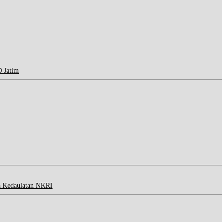
D Jatim
a Kedaulatan NKRI