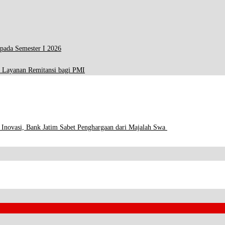
 pada Semester I 2026
 Layanan Remitansi bagi PMI
 Inovasi, Bank Jatim Sabet Penghargaan dari Majalah Swa