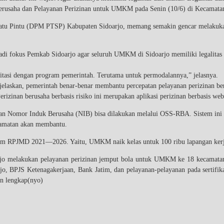
erusaha dan Pelayanan Perizinan untuk UMKM pada Senin (10/6) di Kecamat
tu Pintu (DPM PTSP) Kabupaten Sidoarjo, memang semakin gencar melakukan s
jadi fokus Pemkab Sidoarjo agar seluruh UMKM di Sidoarjo memiliki legalita
ilitasi dengan program pemerintah. Terutama untuk permodalannya,” jelasnya.
elaskan, pemerintah benar-benar membantu percepatan pelayanan perizinan b
zinan berusaha berbasis risiko ini merupakan aplikasi perizinan berbasis webs
n Nomor Induk Berusaha (NIB) bisa dilakukan melalui OSS-RBA. Sistem ini m
ecamatan akan membantu.
alam RPJMD 2021—2026. Yaitu, UMKM naik kelas untuk 100 ribu lapangan kerja
o melakukan pelayanan perizinan jemput bola untuk UMKM ke 18 kecamatan
arjo, BPJS Ketenagakerjaan, Bank Jatim, dan pelayanan-pelayanan pada serti
n lengkap(nyo)