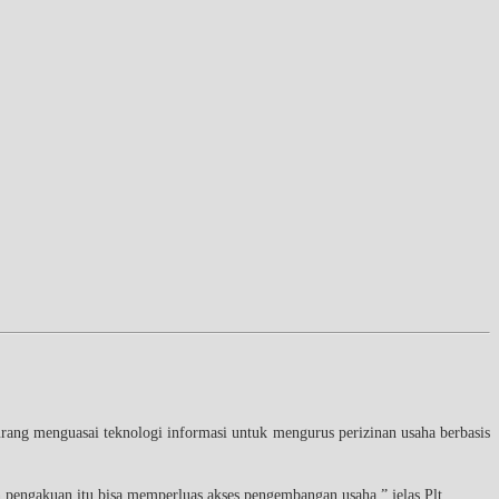
g menguasai teknologi informasi untuk mengurus perizinan usaha berbasis
 pengakuan itu bisa memperluas akses pengembangan usaha,” jelas Plt.