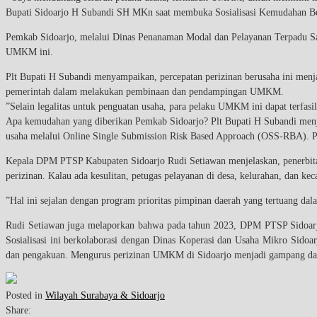
Bupati Sidoarjo H Subandi SH MKn saat membuka Sosialisasi Kemudahan B
Pemkab Sidoarjo, melalui Dinas Penanaman Modal dan Pelayanan Terpadu Sa
UMKM ini.
Plt Bupati H Subandi menyampaikan, percepatan perizinan berusaha ini men
pemerintah dalam melakukan pembinaan dan pendampingan UMKM.
”Selain legalitas untuk penguatan usaha, para pelaku UMKM ini dapat terfas
Apa kemudahan yang diberikan Pemkab Sidoarjo? Plt Bupati H Subandi menj
usaha melalui Online Single Submission Risk Based Approach (OSS-RBA). Peri
Kepala DPM PTSP Kabupaten Sidoarjo Rudi Setiawan menjelaskan, penerbita
perizinan. Kalau ada kesulitan, petugas pelayanan di desa, kelurahan, dan k
”Hal ini sejalan dengan program prioritas pimpinan daerah yang tertuang d
Rudi Setiawan juga melaporkan bahwa pada tahun 2023, DPM PTSP Sidoarj
Sosialisasi ini berkolaborasi dengan Dinas Koperasi dan Usaha Mikro Sido
dan pengakuan. Mengurus perizinan UMKM di Sidoarjo menjadi gampang da
Posted in
Wilayah Surabaya & Sidoarjo
Share: