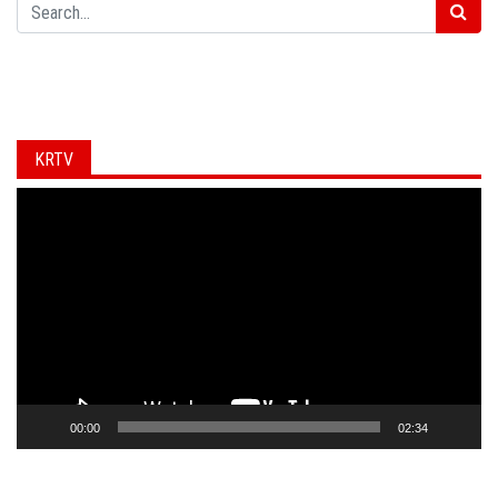
Search
KRTV
Video
Player
00:00
02:34