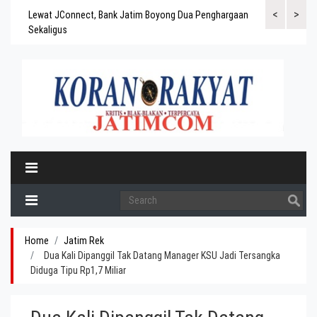
<
>
gaskan
Lewat JConnect, Bank Jatim Boyong Dua Penghargaan
Bank Jatim Rai
ergitas
Sekaligus
BPD Aset di At
Home
Jatim Rek
Dua Kali Dipanggil Tak Datang Manager KSU Jadi Tersangka
Diduga Tipu Rp1,7 Miliar