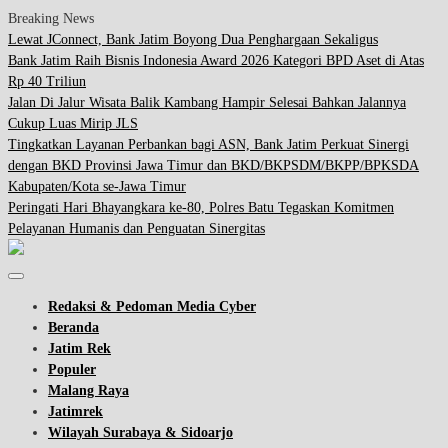
Breaking News
Lewat JConnect, Bank Jatim Boyong Dua Penghargaan Sekaligus
Bank Jatim Raih Bisnis Indonesia Award 2026 Kategori BPD Aset di Atas
Rp 40 Triliun
Jalan Di Jalur Wisata Balik Kambang Hampir Selesai Bahkan Jalannya
Cukup Luas Mirip JLS
Tingkatkan Layanan Perbankan bagi ASN, Bank Jatim Perkuat Sinergi
dengan BKD Provinsi Jawa Timur dan BKD/BKPSDM/BKPP/BPKSDA
Kabupaten/Kota se-Jawa Timur
Peringati Hari Bhayangkara ke-80, Polres Batu Tegaskan Komitmen
Pelayanan Humanis dan Penguatan Sinergitas
Redaksi & Pedoman Media Cyber
Beranda
Jatim Rek
Populer
Malang Raya
Jatimrek
Wilayah Surabaya & Sidoarjo