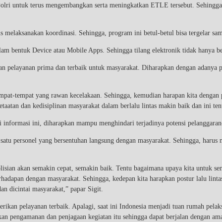
Polri untuk terus mengembangkan serta meningkatkan ETLE tersebut. Sehingga, k
s melaksanakan koordinasi. Sehingga, program ini betul-betul bisa tergelar sa
am bentuk Device atau Mobile Apps. Sehingga tilang elektronik tidak hanya bers
n pelayanan prima dan terbaik untuk masyarakat. Diharapkan dengan adanya pem
empat-tempat yang rawan kecelakaan. Sehingga, kemudian harapan kita dengan 
etaatan dan kedisiplinan masyarakat dalam berlalu lintas makin baik dan ini ten
i informasi ini, diharapkan mampu menghindari terjadinya potensi pelanggaran
 satu personel yang bersentuhan langsung dengan masyarakat. Sehingga, harus
isian akan semakin cepat, semakin baik. Tentu bagaimana upaya kita untuk sem
erhadapan dengan masyarakat. Sehingga, kedepan kita harapkan postur lalu lint
n dicintai masyarakat,” papar Sigit.
rikan pelayanan terbaik. Apalagi, saat ini Indonesia menjadi tuan rumah pela
rikan pengamanan dan penjagaan kegiatan itu sehingga dapat berjalan dengan ama