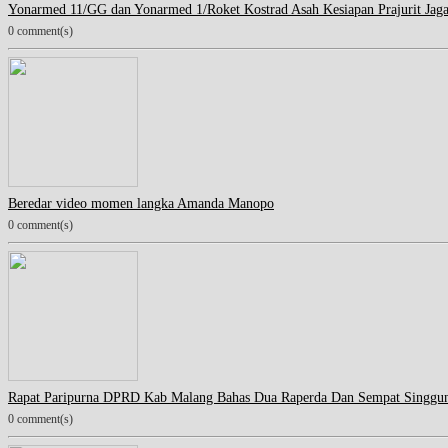
Yonarmed 11/GG dan Yonarmed 1/Roket Kostrad Asah Kesiapan Prajurit Jag
0 comment(s)
Beredar video momen langka Amanda Manopo
0 comment(s)
Rapat Paripurna DPRD Kab Malang Bahas Dua Raperda Dan Sempat Singgu
0 comment(s)