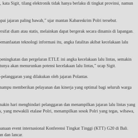
ata Sigit, tilang elektronik tidak hanya berlaku di tingkat provinsi, namun
mpai jajaran paling bawah,” ujar mantan Kabareskrim Polri tersebut.
ifat diam atau statis, melainkan dapat bergerak secara dinamis di lapangan.
anfaatan teknologi informasi itu, angka fatalitas akibat kecelakaan lalu
peningkatan dan pergelaran ETLE ini angka kecelakaan lalu lintas, semakin
tunya akan menurunkan potensi kecelakaan lalu lintas,” ucap Sigit.
-pelanggaran yang dilakukan oleh jajaran Polantas.
 mampu memberikan pelayanan dan kinerja yang optimal bagi seluruh warga
akin hari menghindari pelanggaran dan menampilkan jajaran lalu lintas yang
as, yang mewakili etalase Polri, menampilkan sosok Polri yang tegas, wibawa,
ksanaan event internasional Konferensi Tingkat Tinggi (KTT) G20 di Bali.
n dan lancar.