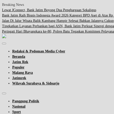
Breaking News
Lewat JConnect, Bank Jatim Boyong Dua Penghargaan Sekaligus
Bank Jatim Raih Bisnis Indonesia Award 2026 Kategori BPD Aset di Atas Rp 
Jalan Di Jalur Wisata Balik Kambang Hampir Selesai Bahkan Jalannya Cuku
Tingkatkan Layanan Perbankan bagi ASN, Bank Jatim Perkuat Sinergi d
Peringati Hari Bhayangkara ke-80, Polres Batu Tegaskan Komitmen Pelayana
Redaksi & Pedoman Media Cyber
Beranda
Jatim Rek
Populer
Malang Raya
Jatimrek
Wilayah Surabaya & Sidoarjo
Panggung Politik
Nasional
Sport