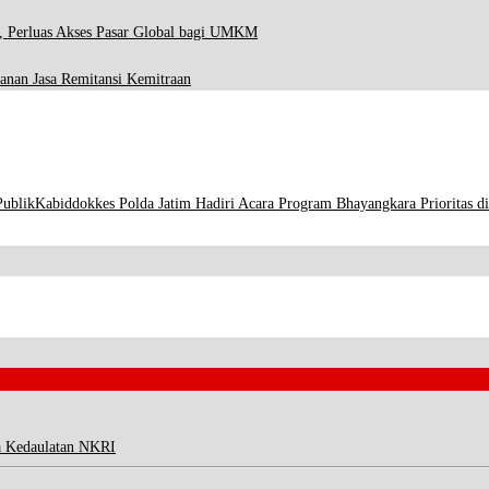
, Perluas Akses Pasar Global bagi UMKM
anan Jasa Remitansi Kemitraan
Publik
Kabiddokkes Polda Jatim Hadiri Acara Program Bhayangkara Prioritas d
a Kedaulatan NKRI