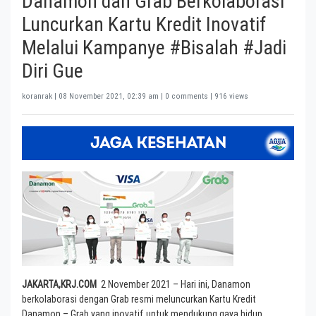
Danamon dan Grab Berkolaborasi
Luncurkan Kartu Kredit Inovatif
Melalui Kampanye #Bisalah #Jadi
Diri Gue
koranrak |
08 November 2021, 02:39 am
| 0 comments | 916 views
J
AKARTA
,
KRJ.COM
2 November 2021 – Hari ini, Danamon
berkolaborasi dengan Grab resmi meluncurkan Kartu Kredit
Danamon – Grab yang inovatif untuk mendukung gaya hidup