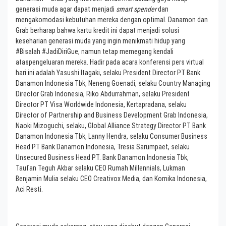
generasi muda agar dapat menjadi
smart spender
dan
mengakomodasi kebutuhan mereka dengan optimal. Danamon dan
Grab berharap bahwa kartu kredit ini dapat menjadi solusi
keseharian generasi muda yang ingin menikmati hidup yang
#Bisalah #JadiDiriGue, namun tetap memegang kendali
ataspengeluaran mereka. Hadir pada acara konferensi pers virtual
hari ini adalah Yasushi Itagaki, selaku President Director PT Bank
Danamon Indonesia Tbk, Neneng Goenadi, selaku Country Managing
Director Grab Indonesia, Riko Abdurrahman, selaku President
Director PT Visa Worldwide Indonesia, Kertapradana, selaku
Director of Partnership and Business Development Grab Indonesia,
Naoki Mizoguchi, selaku, Global Alliance Strategy Director PT Bank
Danamon Indonesia Tbk, Lanny Hendra, selaku Consumer Business
Head PT Bank Danamon Indonesia, Tresia Sarumpaet, selaku
Unsecured Business Head PT. Bank Danamon Indonesia Tbk,
Taufan Teguh Akbar selaku CEO Rumah Millennials, Lukman
Benjamin Mulia selaku CEO Creativox Media, dan Komika Indonesia,
Aci Resti.