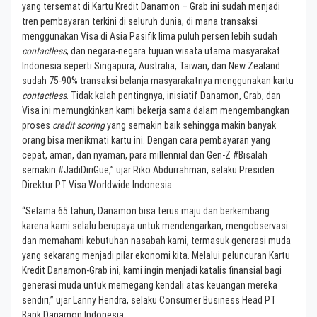
yang tersemat di Kartu Kredit Danamon – Grab ini sudah menjadi
tren pembayaran terkini di seluruh dunia, di mana transaksi
menggunakan Visa di Asia Pasifik lima puluh persen lebih sudah
contactless
, dan negara-negara tujuan wisata utama masyarakat
Indonesia seperti Singapura, Australia, Taiwan, dan New Zealand
sudah 75-90% transaksi belanja masyarakatnya menggunakan kartu
contactless
. Tidak kalah pentingnya, inisiatif Danamon, Grab, dan
Visa ini memungkinkan kami bekerja sama dalam mengembangkan
proses
credit scoring
yang semakin baik sehingga makin banyak
orang bisa menikmati kartu ini. Dengan cara pembayaran yang
cepat, aman, dan nyaman, para millennial dan Gen-Z #Bisalah
semakin #JadiDiriGue,” ujar Riko Abdurrahman, selaku Presiden
Direktur PT Visa Worldwide Indonesia.
“Selama 65 tahun, Danamon bisa terus maju dan berkembang
karena kami selalu berupaya untuk mendengarkan, mengobservasi
dan memahami kebutuhan nasabah kami, termasuk generasi muda
yang sekarang menjadi pilar ekonomi kita. Melalui peluncuran Kartu
Kredit Danamon-Grab ini, kami ingin menjadi katalis finansial bagi
generasi muda untuk memegang kendali atas keuangan mereka
sendiri,” ujar Lanny Hendra, selaku Consumer Business Head PT
Bank Danamon Indonesia.