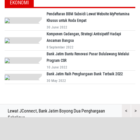
EKONOMI
Pendaftaran BBM Subsidi Lewat Website MyPertamina
Khusus untuk Roda Empat
30 June 2022
Komponen Cadangan, Strategi Antisipatif Hadapi
Ancaman Bangsa
8 September 2022
Bank Jatim Bantu Renovasi Pasar Bululawang Melalui
Program CSR
10 June 2022
Bank Jatim Raih Penghargaan Bank Terbaik 2022
30 May 2022
<
>
Lewat JConnect, Bank Jatim Boyong Dua Penghargaan
Bank Jatim 
Sekaligus
Aset di Atas
© 2026 KoranrakyatJatim.com. All Rights Reserved.
Design by Velocity Developer.