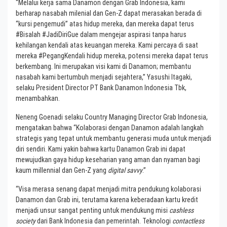
“Melalui kerja sama Danamon dengan Grab Indonesia, kami
berharap nasabah milenial dan Gen-Z dapat merasakan berada di
“kursi pengemudi” atas hidup mereka, dan mereka dapat terus
#Bisalah #JadiDiriGue dalam mengejar aspirasi tanpa harus
kehilangan kendali atas keuangan mereka. Kami percaya di saat
mereka #PegangKendali hidup mereka, potensi mereka dapat terus
berkembang. Ini merupakan visi kami di Danamon; membantu
nasabah kami bertumbuh menjadi sejahtera,” Yasushi Itagaki,
selaku President Director PT Bank Danamon Indonesia Tbk,
menambahkan.
Neneng Goenadi selaku Country Managing Director Grab Indonesia,
mengatakan bahwa “Kolaborasi dengan Danamon adalah langkah
strategis yang tepat untuk membantu generasi muda untuk menjadi
diri sendiri. Kami yakin bahwa kartu Danamon Grab ini dapat
mewujudkan gaya hidup keseharian yang aman dan nyaman bagi
kaum millennial dan Gen-Z yang
digital savvy
.”
“Visa merasa senang dapat menjadi mitra pendukung kolaborasi
Danamon dan Grab ini, terutama karena keberadaan kartu kredit
menjadi unsur sangat penting untuk mendukung misi
cashless
society
dari Bank Indonesia dan pemerintah. Teknologi
contactless