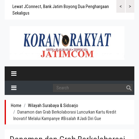
<
>
gaskan
Lewat JConnect, Bank Jatim Boyong Dua Penghargaan
Bank Jatim Rai
ergitas
Sekaligus
BPD Aset di At
Home
Wilayah Surabaya & Sidoarjo
Danamon dan Grab Berkolaborasi Luncurkan Kartu Kredit
Inovatif Melalui Kampanye #Bisalah #Jadi Diri Gue