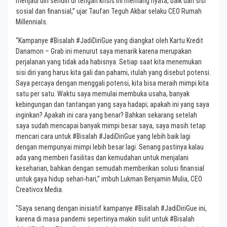
menjadi diri sendiri di tengah krisis ini memang nyata, baik dari sisi
sosial dan finansial,” ujar Taufan Teguh Akbar selaku CEO Rumah
Millennials.
“Kampanye #Bisalah #JadiDiriGue yang diangkat oleh Kartu Kredit
Danamon – Grab ini menurut saya menarik karena merupakan
perjalanan yang tidak ada habisnya. Setiap saat kita menemukan
sisi diri yang harus kita gali dan pahami, itulah yang disebut potensi.
Saya percaya dengan menggali potensi, kita bisa meraih mimpi kita
satu per satu. Waktu saya memulai membuka usaha, banyak
kebingungan dan tantangan yang saya hadapi; apakah ini yang saya
inginkan? Apakah ini cara yang benar? Bahkan sekarang setelah
saya sudah mencapai banyak mimpi besar saya, saya masih tetap
mencari cara untuk #Bisalah #JadiDiriGue yang lebih baik lagi
dengan mempunyai mimpi lebih besar lagi. Senang pastinya kalau
ada yang memberi fasilitas dan kemudahan untuk menjalani
keseharian, bahkan dengan semudah memberikan solusi finansial
untuk gaya hidup sehari-hari,” imbuh Lukman Benjamin Mulia, CEO
Creativox Media.
“Saya senang dengan inisiatif kampanye #Bisalah #JadiDiriGue ini,
karena di masa pandemi sepertinya makin sulit untuk #Bisalah