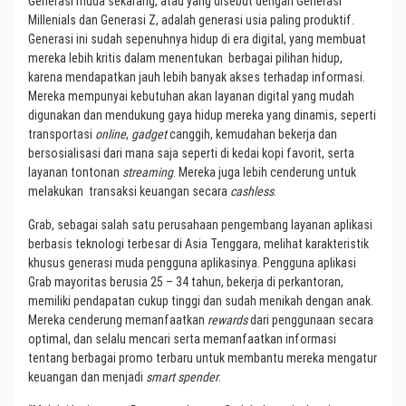
Generasi muda sekarang, atau yang disebut dengan Generasi
Millenials dan Generasi Z, adalah generasi usia paling produktif.
Generasi ini sudah sepenuhnya hidup di era digital, yang membuat
mereka lebih kritis dalam menentukan berbagai pilihan hidup,
karena mendapatkan jauh lebih banyak akses terhadap informasi.
Mereka mempunyai kebutuhan akan layanan digital yang mudah
digunakan dan mendukung gaya hidup mereka yang dinamis, seperti
transportasi
online
,
gadget
canggih, kemudahan bekerja dan
bersosialisasi dari mana saja seperti di kedai kopi favorit, serta
layanan tontonan
streaming
. Mereka juga lebih cenderung untuk
melakukan transaksi keuangan secara
cashless
.
Grab, sebagai salah satu perusahaan pengembang layanan aplikasi
berbasis teknologi terbesar di Asia Tenggara, melihat karakteristik
khusus generasi muda pengguna aplikasinya. Pengguna aplikasi
Grab mayoritas berusia 25 – 34 tahun, bekerja di perkantoran,
memiliki pendapatan cukup tinggi dan sudah menikah dengan anak.
Mereka cenderung memanfaatkan
rewards
dari penggunaan secara
optimal, dan selalu mencari serta memanfaatkan informasi
tentang berbagai promo terbaru untuk membantu mereka mengatur
keuangan dan menjadi
smart spender
.