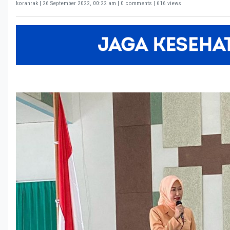
koranrak |
26 September 2022, 00:22 am
| 0 comments | 616 views