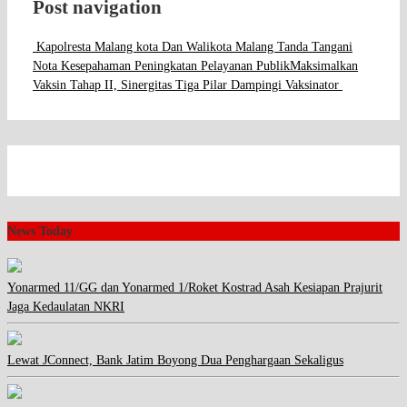
Post navigation
Kapolresta Malang kota Dan Walikota Malang Tanda Tangani
Nota Kesepahaman Peningkatan Pelayanan Publik
Maksimalkan
Vaksin Tahap II, Sinergitas Tiga Pilar Dampingi Vaksinator
News Today
Yonarmed 11/GG dan Yonarmed 1/Roket Kostrad Asah Kesiapan Prajurit
Jaga Kedaulatan NKRI
Lewat JConnect, Bank Jatim Boyong Dua Penghargaan Sekaligus