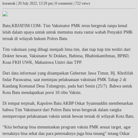
koranrak |
29 July 2022, 13:29 pm
| 0 comments | 722 views
Batu,KRJATIM.COM- Tim Vaksinator PMK terus bergerak tanpa kenal
lelah dalam upaya untuk untuk memutus mata rantai wabah Penyakit PMK
ternak di wilayah hukum Polres Batu.
Tim vaksinasi yang dibagi menjadi lima tim, dan tiap tiap tim terdiri dari
Dokter hewan, Vaksinator Si Dokkes, Babinsa, Bhabinkantibmas, BPBD,
Koas FKH UWK, Mahasiswa Unitri dan TPP.
Dari data informasi yang disampaikan Gubernur Jawa Timur, Hj. Khofifah
Indar Parawansa, saat meninjau pelaksanaan vaksinasi PMK Tahap 2 di
Kandang Komunal Desa Tulungrejo, pada hari Senin (25/7). Bahwa untuk
Kota Batu mendapatkan porsi 10 ribu Vaksin.
Di tempat terpisah, Kapolres Batu AKBP Oskar Syamsuddin membenarkan
bahwa Tim Vaksinarot dari Polres Batu terus bergerak dalam rangka
mempercepat pelaksanaan vaksin untuk hewan ternak di wilayah Kota Batu.
“Kita berharap bisa menuntaskan program vaksin PMK sesuai target, agar
ternaknya bisa sehat dan para peternaknya juga bisa tenang” tetang Oskar