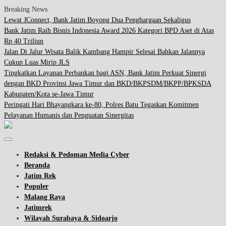
Breaking News
Lewat JConnect, Bank Jatim Boyong Dua Penghargaan Sekaligus
Bank Jatim Raih Bisnis Indonesia Award 2026 Kategori BPD Aset di Atas
Rp 40 Triliun
Jalan Di Jalur Wisata Balik Kambang Hampir Selesai Bahkan Jalannya
Cukup Luas Mirip JLS
Tingkatkan Layanan Perbankan bagi ASN, Bank Jatim Perkuat Sinergi
dengan BKD Provinsi Jawa Timur dan BKD/BKPSDM/BKPP/BPKSDA
Kabupaten/Kota se-Jawa Timur
Peringati Hari Bhayangkara ke-80, Polres Batu Tegaskan Komitmen
Pelayanan Humanis dan Penguatan Sinergitas
Redaksi & Pedoman Media Cyber
Beranda
Jatim Rek
Populer
Malang Raya
Jatimrek
Wilayah Surabaya & Sidoarjo