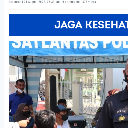
koranrak |
24 August 2022, 05:39 am
| 0 comments | 875 views