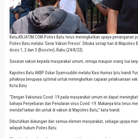
Batu,KRJATIM.COM-Polres Batu terus meningkatkan upaya penanganan pa
Polres Batu melalui ‘Gerai Vaksin Presisi’. Dibuka setiap hari di Mapolre
dosis 1, 2 dan 3 (Booster), Rabu (24/8/22).
Sasaran vaksin kepada masyarakat umum, remaja maupun orang tua lanju
Kapolres Batu AKBP Oskar Syamsuddin melalui Kasi Humas Iptu Ivandi Yud
pihaknya berupaya optimal untuk meningkatkan capaian pelaksanaan vak
Kota Batu.
“Dengan Vaksinasi Covid -19 pada masyarakat umum ini dapat meningkat
bahaya Penyebaran dan Penularan virus Covid -19. Makanya kita terus m
mendaftarkan diri untuk di vaksin di Mapolres Batu,” kata Ivandi.
Dibutuhkan dukungan dari semua elemen masyarakat, sebagai upaya meni
wilayah hukum Polres Batu.