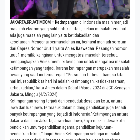
JAKARTA,KRJATIMCOM
–
Ketimpangan
di Indonesia masih menjadi
masalah ekstrim yang sulit untuk diatasi, selain masalah tersebut
ada juga masalah yang lain yaitu ketidakadilan dan
kesetaraan. Mengenai permasalahan ini, berhasil menjadi sorotan
dari Capres Nomor Urut 1 yaitu
Anies Baswedan
. Pasangan nomor
urut 1 memiliki keinginan untuk mengatasi masalah tersebut.
mengungkapkan Anies memiliki keinginan untuk mengatasi masalah
ketimpangan yang terjadi, karena ketimpangan merupakan masalah
besar yang saat ini terus terjadi.”Persoalan terbesar bangsa kita
hari ini, republik kita hari ini adalah ketimpangan, ketidaksetaraan,
ketidakadilan,” kata Anies dalam Debat Pilpres 2024 di JCC Senayan
Jakarta, Minggu (4/2/2024).
Ketimpangan sering terjadi dari penduduk desa dan kota, antara
jawa dan luar jawa, termasuk dalam bidang pendidikan juga terjadi
banyak ketimpangan yang terjadi di Indonesia.”Ketimpangan antara
Jakarta dan luar Jakarta, Jawa-luar Jawa, kaya-miskin, desa-kota,
pendidikan umum-pendidikan agama, pendidikan kejuruan-
pendidikan teknis,” lanjut Anies.Ketimpangan sebagai masalah