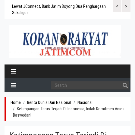
<
>
gaskan
Lewat JConnect, Bank Jatim Boyong Dua Penghargaan
Bank Jatim Rai
ergitas
Sekaligus
BPD Aset di At
Home
Berita Dunia Dan Nasional
Nasional
Ketimpangan Terus Terjadi Di Indonesia, Inilah Komitmen Anies
Baswedan!