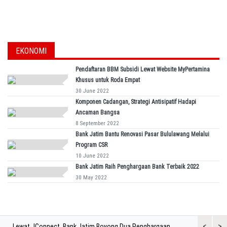
EKONOMI
Pendaftaran BBM Subsidi Lewat Website MyPertamina
Khusus untuk Roda Empat
30 June 2022
Komponen Cadangan, Strategi Antisipatif Hadapi
Ancaman Bangsa
8 September 2022
Bank Jatim Bantu Renovasi Pasar Bululawang Melalui
Program CSR
10 June 2022
Bank Jatim Raih Penghargaan Bank Terbaik 2022
30 May 2022
<
>
Lewat JConnect, Bank Jatim Boyong Dua Penghargaan
Bank Jatim 