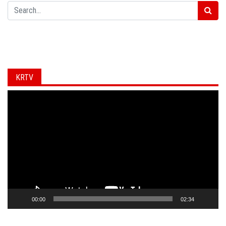
Search
KRTV
Video
Player
00:00
02:34