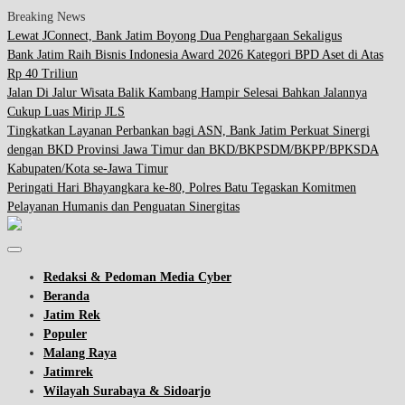
Breaking News
Lewat JConnect, Bank Jatim Boyong Dua Penghargaan Sekaligus
Bank Jatim Raih Bisnis Indonesia Award 2026 Kategori BPD Aset di Atas
Rp 40 Triliun
Jalan Di Jalur Wisata Balik Kambang Hampir Selesai Bahkan Jalannya
Cukup Luas Mirip JLS
Tingkatkan Layanan Perbankan bagi ASN, Bank Jatim Perkuat Sinergi
dengan BKD Provinsi Jawa Timur dan BKD/BKPSDM/BKPP/BPKSDA
Kabupaten/Kota se-Jawa Timur
Peringati Hari Bhayangkara ke-80, Polres Batu Tegaskan Komitmen
Pelayanan Humanis dan Penguatan Sinergitas
Redaksi & Pedoman Media Cyber
Beranda
Jatim Rek
Populer
Malang Raya
Jatimrek
Wilayah Surabaya & Sidoarjo