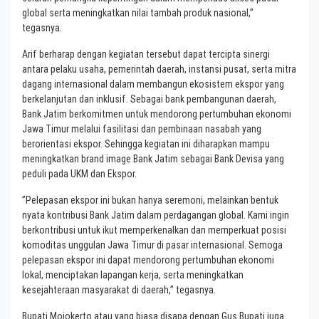
global serta meningkatkan nilai tambah produk nasional,”
tegasnya.
Arif berharap dengan kegiatan tersebut dapat tercipta sinergi
antara pelaku usaha, pemerintah daerah, instansi pusat, serta mitra
dagang internasional dalam membangun ekosistem ekspor yang
berkelanjutan dan inklusif. Sebagai bank pembangunan daerah,
Bank Jatim berkomitmen untuk mendorong pertumbuhan ekonomi
Jawa Timur melalui fasilitasi dan pembinaan nasabah yang
berorientasi ekspor. Sehingga kegiatan ini diharapkan mampu
meningkatkan brand image Bank Jatim sebagai Bank Devisa yang
peduli pada UKM dan Ekspor.
”Pelepasan ekspor ini bukan hanya seremoni, melainkan bentuk
nyata kontribusi Bank Jatim dalam perdagangan global. Kami ingin
berkontribusi untuk ikut memperkenalkan dan memperkuat posisi
komoditas unggulan Jawa Timur di pasar internasional. Semoga
pelepasan ekspor ini dapat mendorong pertumbuhan ekonomi
lokal, menciptakan lapangan kerja, serta meningkatkan
kesejahteraan masyarakat di daerah,” tegasnya.
Bupati Mojokerto atau yang biasa disapa dengan Gus Bupati juga