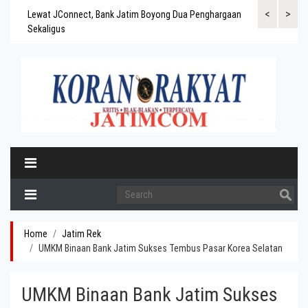
<
>
gaskan
Lewat JConnect, Bank Jatim Boyong Dua Penghargaan
Bank Jatim Rai
ergitas
Sekaligus
BPD Aset di At
Home
Jatim Rek
UMKM Binaan Bank Jatim Sukses Tembus Pasar Korea Selatan
UMKM Binaan Bank Jatim Sukses