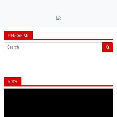
PENCARIAN
Search
KRTV
Video
Player