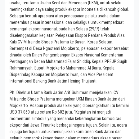
usaha, terutama Usaha Kecil dan Menengah (UKM), untuk selalu
meningkatkan daya saing produk ekspor Indonesia di kancah global.
Sebagai bentuk apresiasi atas pencapaian pelaku usaha dalam
menembus pasar internasional dan sekaligus untuk memperkuat
semangat ekspor nasional, pada hari Selasa (29/7) telah
diselenggarakan kegiatan Pelepasan Ekspor Perdana Produk Alas
Kaki CV Mitraindo Shoes Pratama ke Busan, Korea Selatan.
Bertempat di Desa Ngastemi Mojokerto, pelepasan ekspor tersebut
dihadiri oleh Dirjen Pengembangan Ekspor Nasional Kementerian
Perdagangan Deden Muhammad Fajar Shiddiq, Kepala PPEJP Sugih
Rahmansyah, Bupati Mojokerto Muhammad Al Barra, Kepala
Disperindag Kabupaten Mojokerto Iwan, dan Vice President
International Banking Bank Jatim Hening Triujianti.
Plt. Direktur Utama Bank Jatim Arif Suhirman menjelaskan, CV
Mitraindo Shoes Pratama merupakan UKM Binaan Bank Jatim dari
Mojokerto. Adapun produk alas kaki yang diberangkatkan itu bernilai
USD 37.060 atau setara Rp 602 juta. ”Kegiatan ini menjadi
momentum simbolis yang menandai keberangkatan komoditas
ekspor dari Jawa Timur ke berbagai negara tujuan. Selain itu, acara
ini juga bertujuan untuk menunjukkan komitmen Bank Jatim dan
seluruh pemangku kepentingan dalam memperluas akses pasar