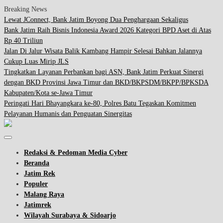
Breaking News
Lewat JConnect, Bank Jatim Boyong Dua Penghargaan Sekaligus
Bank Jatim Raih Bisnis Indonesia Award 2026 Kategori BPD Aset di Atas
Rp 40 Triliun
Jalan Di Jalur Wisata Balik Kambang Hampir Selesai Bahkan Jalannya
Cukup Luas Mirip JLS
Tingkatkan Layanan Perbankan bagi ASN, Bank Jatim Perkuat Sinergi
dengan BKD Provinsi Jawa Timur dan BKD/BKPSDM/BKPP/BPKSDA
Kabupaten/Kota se-Jawa Timur
Peringati Hari Bhayangkara ke-80, Polres Batu Tegaskan Komitmen
Pelayanan Humanis dan Penguatan Sinergitas
Redaksi & Pedoman Media Cyber
Beranda
Jatim Rek
Populer
Malang Raya
Jatimrek
Wilayah Surabaya & Sidoarjo