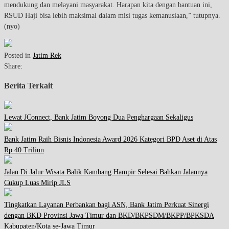
mendukung dan melayani masyarakat. Harapan kita dengan bantuan ini,
RSUD Haji bisa lebih maksimal dalam misi tugas kemanusiaan,” tutupnya.
(nyo)
Posted in
Jatim Rek
Share:
Berita Terkait
Lewat JConnect, Bank Jatim Boyong Dua Penghargaan Sekaligus
Bank Jatim Raih Bisnis Indonesia Award 2026 Kategori BPD Aset di Atas
Rp 40 Triliun
Jalan Di Jalur Wisata Balik Kambang Hampir Selesai Bahkan Jalannya
Cukup Luas Mirip JLS
Tingkatkan Layanan Perbankan bagi ASN, Bank Jatim Perkuat Sinergi
dengan BKD Provinsi Jawa Timur dan BKD/BKPSDM/BKPP/BPKSDA
Kabupaten/Kota se-Jawa Timur