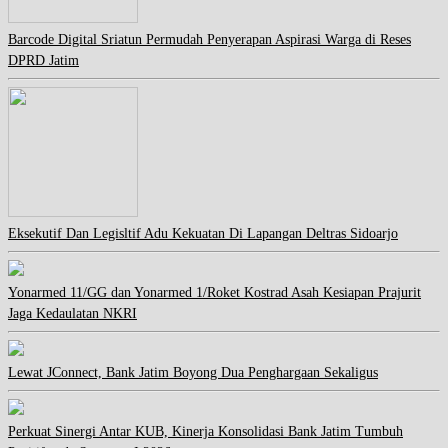
Barcode Digital Sriatun Permudah Penyerapan Aspirasi Warga di Reses
DPRD Jatim
Eksekutif Dan Legisltif Adu Kekuatan Di Lapangan Deltras Sidoarjo
Yonarmed 11/GG dan Yonarmed 1/Roket Kostrad Asah Kesiapan Prajurit
Jaga Kedaulatan NKRI
Lewat JConnect, Bank Jatim Boyong Dua Penghargaan Sekaligus
Perkuat Sinergi Antar KUB, Kinerja Konsolidasi Bank Jatim Tumbuh