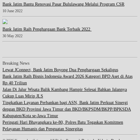
Bank Jatim Bantu Renovasi Pasar Bululawang Melalui Program CSR
10 June 2022
Bank Jatim Raih Penghargaan Bank Terbaik 2022
30 May 2022
Breaking News
Lewat JConnect, Bank Jatim Boyong Dua Penghargaan Sekaligus
Bank Jatim Raih Bisnis Indonesia Award 2026 Kategori BPD Aset di Atas
Rp 40 Triliun
Jalan Di Jalur Wisata Balik Kambang Hampir Selesai Bahkan Jalannya
Cukup Luas Mirip JLS
Tingkatkan Layanan Perbankan bagi ASN, Bank Jatim Perkuat Sinergi
dengan BKD Provinsi Jawa Timur dan BKD/BKPSDM/BKPP/BPKSDA
Kabupaten/Kota se-Jawa Timur
Peringati Hari Bhayangkara ke-80, Polres Batu Tegaskan Komitmen
Pelayanan Humanis dan Penguatan Sinergitas