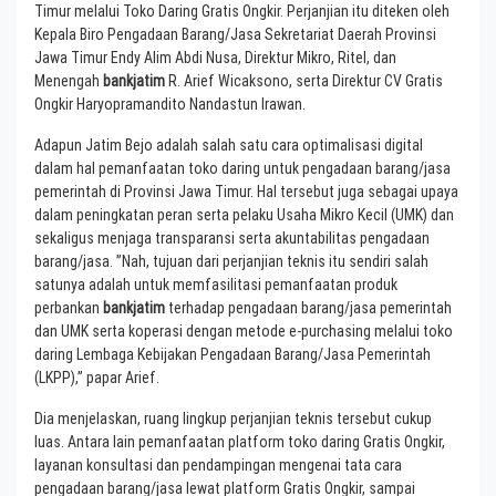
Timur melalui Toko Daring Gratis Ongkir. Perjanjian itu diteken oleh
Kepala Biro Pengadaan Barang/Jasa Sekretariat Daerah Provinsi
Jawa Timur Endy Alim Abdi Nusa, Direktur Mikro, Ritel, dan
Menengah
bankjatim
R. Arief Wicaksono, serta Direktur CV Gratis
Ongkir Haryopramandito Nandastun Irawan.
Adapun Jatim Bejo adalah salah satu cara optimalisasi digital
dalam hal pemanfaatan toko daring untuk pengadaan barang/jasa
pemerintah di Provinsi Jawa Timur. Hal tersebut juga sebagai upaya
dalam peningkatan peran serta pelaku Usaha Mikro Kecil (UMK) dan
sekaligus menjaga transparansi serta akuntabilitas pengadaan
barang/jasa. ”Nah, tujuan dari perjanjian teknis itu sendiri salah
satunya adalah untuk memfasilitasi pemanfaatan produk
perbankan
bankjatim
terhadap pengadaan barang/jasa pemerintah
dan UMK serta koperasi dengan metode e-purchasing melalui toko
daring Lembaga Kebijakan Pengadaan Barang/Jasa Pemerintah
(LKPP),” papar Arief.
Dia menjelaskan, ruang lingkup perjanjian teknis tersebut cukup
luas. Antara lain pemanfaatan platform toko daring Gratis Ongkir,
layanan konsultasi dan pendampingan mengenai tata cara
pengadaan barang/jasa lewat platform Gratis Ongkir, sampai