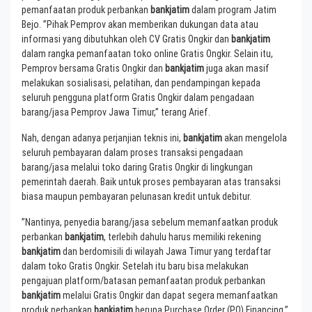
pemanfaatan produk perbankan
bankjatim
dalam program Jatim
Bejo. ”Pihak Pemprov akan memberikan dukungan data atau
informasi yang dibutuhkan oleh CV Gratis Ongkir dan
bankjatim
dalam rangka pemanfaatan toko online Gratis Ongkir. Selain itu,
Pemprov bersama Gratis Ongkir dan
bankjatim
juga akan masif
melakukan sosialisasi, pelatihan, dan pendampingan kepada
seluruh pengguna platform Gratis Ongkir dalam pengadaan
barang/jasa Pemprov Jawa Timur,” terang Arief.
Nah, dengan adanya perjanjian teknis ini,
bankjatim
akan mengelola
seluruh pembayaran dalam proses transaksi pengadaan
barang/jasa melalui toko daring Gratis Ongkir di lingkungan
pemerintah daerah. Baik untuk proses pembayaran atas transaksi
biasa maupun pembayaran pelunasan kredit untuk debitur.
”Nantinya, penyedia barang/jasa sebelum memanfaatkan produk
perbankan
bankjatim
, terlebih dahulu harus memiliki rekening
bankjatim
dan berdomisili di wilayah Jawa Timur yang terdaftar
dalam toko Gratis Ongkir. Setelah itu baru bisa melakukan
pengajuan platform/batasan pemanfaatan produk perbankan
bankjatim
melalui Gratis Ongkir dan dapat segera memanfaatkan
produk perbankan
bankjatim
berupa Purchase Order (PO) Financing,”