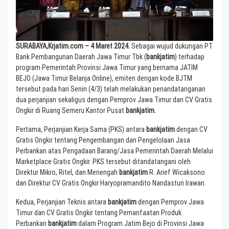
SURABAYA,Krjatim.com – 4 Maret 2024.
Sebagai wujud dukungan PT
Bank Pembangunan Daerah Jawa Timur Tbk (
bankjatim
) terhadap
program Pemerintah Provinsi Jawa Timur yang bernama JATIM
BEJO (Jawa Timur Belanja Online), emiten dengan kode BJTM
tersebut pada hari Senin (4/3) telah melakukan penandatanganan
dua perjanjian sekaligus dengan Pemprov Jawa Timur dan CV Gratis
Ongkir di Ruang Semeru Kantor Pusat
bankjatim.
Pertama, Perjanjian Kerja Sama (PKS) antara
bankjatim
dengan CV
Gratis Ongkir tentang Pengembangan dan Pengelolaan Jasa
Perbankan atas Pengadaan Barang/Jasa Pemerintah Daerah Melalui
Marketplace Gratis Ongkir. PKS tersebut ditandatangani oleh
Direktur Mikro, Ritel, dan Menengah
bankjatim
R. Arief Wicaksono
dan Direktur CV Gratis Ongkir Haryopramandito Nandastun Irawan.
Kedua, Perjanjian Teknis antara
bankjatim
dengan Pemprov Jawa
Timur dan CV Gratis Ongkir tentang Pemanfaatan Produk
Perbankan
bankjatim
dalam Program Jatim Bejo di Provinsi Jawa