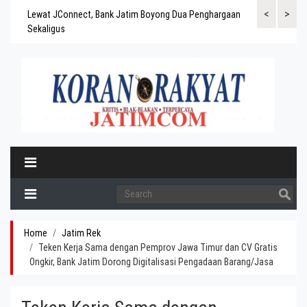
<
>
gaskan
Lewat JConnect, Bank Jatim Boyong Dua Penghargaan
Bank Jatim Rai
ergitas
Sekaligus
BPD Aset di At
Home
Jatim Rek
Teken Kerja Sama dengan Pemprov Jawa Timur dan CV Gratis
Ongkir, Bank Jatim Dorong Digitalisasi Pengadaan Barang/Jasa