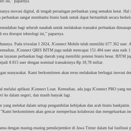
ri ini,” paparnya.
nya inovasi digital, di tengah persaingan perbankan yang semakin ketat. Hal i
nan perbankan sangat membantu bisnis bank untuk dapat bertumbuh secara berk
 kemudahan bagi seluruh nasabah untuk melakukan transaksi perbankan diman
era disrupsi teknologi ini,” paparnya.
ahunnya. Pada triwulan I 2024, JConnect Mobile telah memiliki 677.362 user.
. Kemudian, JConnect QRIS BJTM juga sudah mencapai 151.404 user atau naik 1
n layanan perbankan bagi daerah yang memiliki potensi bisnis besar, BJTM j
jadi 8.815 user dengan nominal transaksinya Rp 18,78 miliar.
angan masyarakat. Kami berkomitmen akan terus melakukan berbagai inovasi d
digital melalui aplikasi JConnect Loan. Kemudian, ada juga JConnect PRO yang
ri ke dalam negeri, dan masih banyak lagi.
an yang melekat dalam setiap pengambilan kebijakan dan arah bisnis bankjatim
a. ”Kami berkomitmen akan gencar memperluas kolaborasi dan mengeluarkan i
 sama dengan masing-masing pemda/pemkot di Jawa Timur dalam hal fasilitasi pe