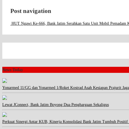
Post navigation
HUT Ngawi Ke-666, Bank Jatim Serahkan Satu Unit Mobil Pemadam 
News Today
Yonarmed 11/GG dan Yonarmed 1/Roket Kostrad Asah Kesiapan Prajurit Jag
Lewat JConnect, Bank Jatim Boyong Dua Penghargaan Sekaligus
Perkuat Sinergi Antar KUB, Kinerja Konsolidasi Bank Jatim Tumbuh Positif