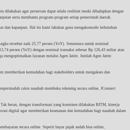
tu dilakukan agar perseroan dapat selalu resilient meski dihadapkan dengan
elanjutan serta membantu program-program setiap pemerintah daerah.
apun dan kapanpun. Hal itu kami lakukan guna mengakomodir kebutuhan
 Angka tersebut naik 25,77 persen (YoY). Sementara untuk nominal
13,74 persen (YoY) dengan nominal transaksi sebesar Rp 126,43 miliar atau
uga mengoptimalkan layanan melalui Agen Jatim. Jumlah Agen Jatim
emi memberikan kemudahan bagi stakeholders untuk mengakses dan
 mempermudah calon nasabah membuka rekening secara online, JConnect
. Tak heran, dengan transformasi yang konsisten dilakukan BJTM, kinerja
novasi digital agar memberikan keamanan dan kemudahan bagi nasabah dalam
mbayaran secara online. Seperti bayar pajak sudah bisa online,