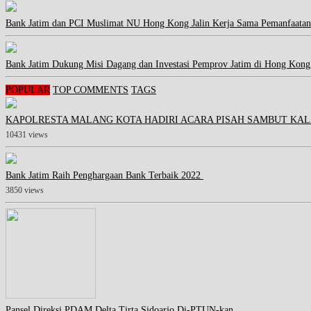
Bank Jatim dan PCI Muslimat NU Hong Kong Jalin Kerja Sama Pemanfaatan
Bank Jatim Dukung Misi Dagang dan Investasi Pemprov Jatim di Hong Kong
POPULAR
TOP COMMENTS
TAGS
KAPOLRESTA MALANG KOTA HADIRI ACARA PISAH SAMBUT KAL
10431 views
Bank Jatim Raih Penghargaan Bank Terbaik 2022
3850 views
Pansel Direksi PDAM Delta Tirta Sidoarjo Di-PTUN-kan