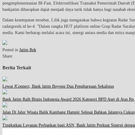
pengimplementasian BI-Fast, Elektronifikasi Transaksi Pemerintah Daerah (
bankjatim diharapkan dapat menjadi daya tarik tidak hanya bagi nasabah eksi
Dalam kesempatan tersebut, Lilik juga mengatakan bahwa kegiatan Radar Sura
radargresik.id ke-4. ”Dalam rangka HUT platform online Grup Radar Suraba
media. Kami berharap melalui acara ini, sinergi antara media dan mitra mau
Posted in
Jatim Rek
Share:
Berita Terkait
Lewat JConnect, Bank Jatim Boyong Dua Penghargaan Sekaligus
Bank Jatim Raih Bisnis Indonesia Award 2026 Kategori BPD Aset di Atas Rp 
Jalan Di Jalur Wisata Balik Kambang Hampir Selesai Bahkan Jalannya Cuku
Tingkatkan Layanan Perbankan bagi ASN, Bank Jatim Perkuat Sinergi d