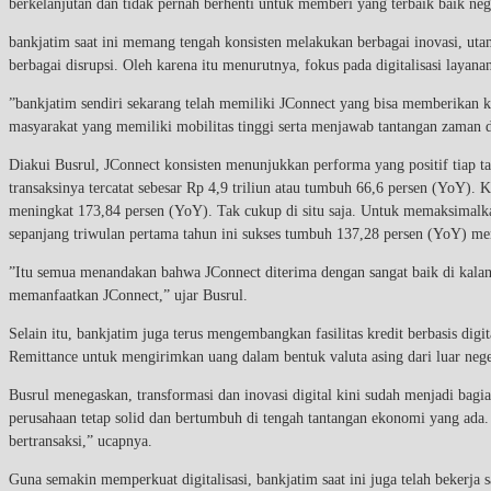
berkelanjutan dan tidak pernah berhenti untuk memberi yang terbaik baik nege
bankjatim saat ini memang tengah konsisten melakukan berbagai inovasi, utama
berbagai disrupsi.
Oleh karena itu menurutnya, fokus pada digitalisasi laya
”bankjatim sendiri sekarang telah memiliki JConnect yang bisa memberikan
masyarakat yang memiliki mobilitas tinggi serta menjawab tantangan zaman di 
Diakui Busrul, JConnect konsisten menunjukkan performa yang positif tiap t
transaksinya tercatat sebesar Rp 4,9 triliun atau tumbuh 66,6 persen (YoY)
meningkat 173,84 persen (YoY). Tak cukup di situ saja. Untuk memaksimalka
sepanjang triwulan pertama tahun ini sukses tumbuh 137,28 persen (YoY) men
”Itu semua menandakan bahwa JConnect diterima dengan sangat baik di kal
memanfaatkan JConnect,” ujar Busrul.
Selain itu, bankjatim juga terus mengembangkan fasilitas kredit berbasis 
Remittance untuk mengirimkan uang dalam bentuk valuta asing dari luar nege
Busrul menegaskan, transformasi dan inovasi digital kini sudah menjadi bagi
perusahaan tetap solid dan bertumbuh di tengah tantangan ekonomi yang ad
bertransaksi,” ucapnya.
Guna semakin memperkuat digitalisasi, bankjatim saat ini juga telah bekerja