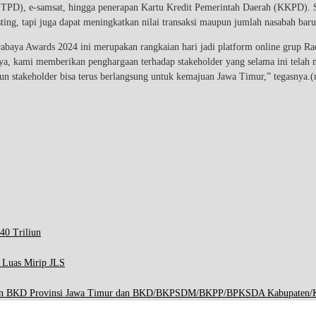
ETPD), e-samsat, hingga penerapan Kartu Kredit Pemerintah Daerah (KKPD). S
sting, tapi juga dapat meningkatkan nilai transaksi maupun jumlah nasabah baru
baya Awards 2024 ini merupakan rangkaian hari jadi platform online grup Rad
ya, kami memberikan penghargaan terhadap stakeholder yang selama ini telah
pun stakeholder bisa terus berlangsung untuk kemajuan Jawa Timur,” tegasnya.(
40 Triliun
p Luas Mirip JLS
engan BKD Provinsi Jawa Timur dan BKD/BKPSDM/BKPP/BPKSDA Kabupaten/K