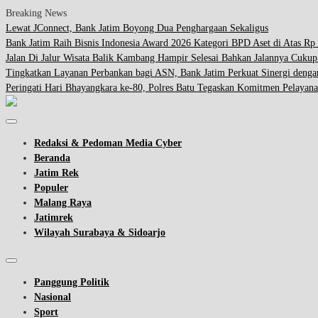
Breaking News
Lewat JConnect, Bank Jatim Boyong Dua Penghargaan Sekaligus
Bank Jatim Raih Bisnis Indonesia Award 2026 Kategori BPD Aset di Atas Rp 
Jalan Di Jalur Wisata Balik Kambang Hampir Selesai Bahkan Jalannya Cuku
Tingkatkan Layanan Perbankan bagi ASN, Bank Jatim Perkuat Sinergi d
Peringati Hari Bhayangkara ke-80, Polres Batu Tegaskan Komitmen Pelayana
Redaksi & Pedoman Media Cyber
Beranda
Jatim Rek
Populer
Malang Raya
Jatimrek
Wilayah Surabaya & Sidoarjo
Panggung Politik
Nasional
Sport