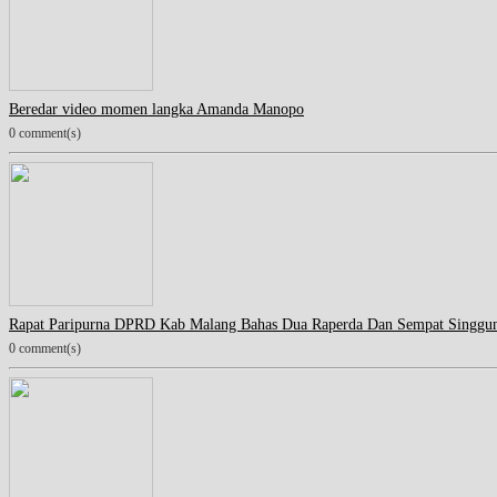
Beredar video momen langka Amanda Manopo
0 comment(s)
Rapat Paripurna DPRD Kab Malang Bahas Dua Raperda Dan Sempat Singgu
0 comment(s)