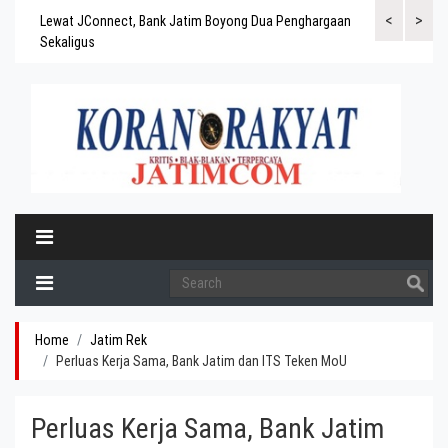
<
>
gaskan
Lewat JConnect, Bank Jatim Boyong Dua Penghargaan
Bank Jatim Rai
ergitas
Sekaligus
BPD Aset di At
Home
Jatim Rek
Perluas Kerja Sama, Bank Jatim dan ITS Teken MoU
Perluas Kerja Sama, Bank Jatim