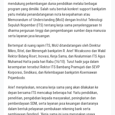
mendukung perkembangan dunia pendidikan melalui berbagai
program yang dimiliki. Salah satu bentuk konkret support bankjatim
yaitu melalui penandatanganan nota kesepahaman atau
Memorandum of Understanding (MoU) dengan Institut Teknologi
Sepuluh Nopember (ITS) tentang kerja sama penyelenggaraan tri
dharma perguruan tinggi dan pengembangan sumber daya manusia
serta layanan jasa keuangan.
Bertempat di ruang rapim ITS, MoU ditandatangani oleh Direktur
Mikro, Ritel, dan Menengah bankjatim R. Arief Wicaksono dan Wakil
Rektor Bidang Riset, Inovasi, Kerja Sama, dan Kealumnian ITS Agus
Muhamad Hatta pada hari Rabu (16/10). Turut hadir juga dalam
kesempatan tersebut Rektor ITS Bambang Pramujati dan SEVP
Korporasi, Sindikasi, dan Kelembagaan bankjatim Koerniawan
Prijambodo.
Arief menjelaskan, rencana kerja sama yang akan dilakukan ke
depan bersama ITS mencakup beberapa hal. Yaitu pendidikan,
penelitian, pengabdian kepada masyarakat, peningkatan dan
pemberdayaan SDM, serta layanan jasa keuangan diantaranya
dalam bentuk pelayanan pembukaan rekening bank serta
pembiayaan (lending). ’Kerja sama ini juga merupakan upaya