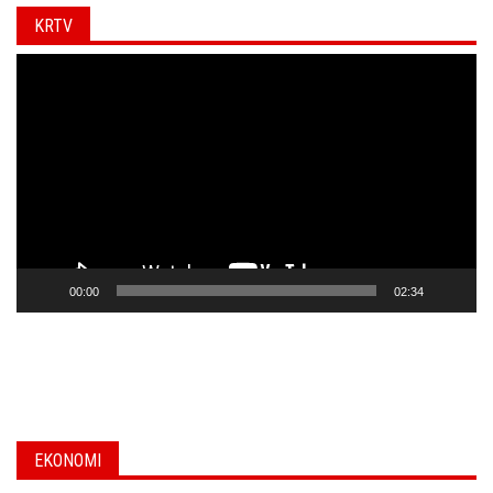
KRTV
Video
Player
00:00
02:34
EKONOMI