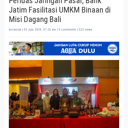
Perluas Jaringan Pasar, Bank
Jatim Fasilitasi UMKM Binaan di
Misi Dagang Bali
koranrak |
03 July 2024, 01:26 am
| 0 comments | 523 views