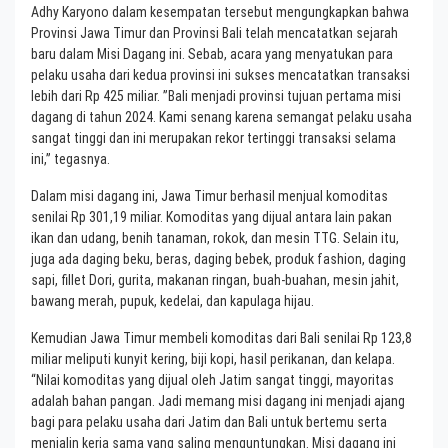
Adhy Karyono dalam kesempatan tersebut mengungkapkan bahwa
Provinsi Jawa Timur dan Provinsi Bali telah mencatatkan sejarah
baru dalam Misi Dagang ini. Sebab, acara yang menyatukan para
pelaku usaha dari kedua provinsi ini sukses mencatatkan transaksi
lebih dari Rp 425 miliar. ”Bali menjadi provinsi tujuan pertama misi
dagang di tahun 2024. Kami senang karena semangat pelaku usaha
sangat tinggi dan ini merupakan rekor tertinggi transaksi selama
ini,” tegasnya.
Dalam misi dagang ini, Jawa Timur berhasil menjual komoditas
senilai Rp 301,19 miliar. Komoditas yang dijual antara lain pakan
ikan dan udang, benih tanaman, rokok, dan mesin TTG. Selain itu,
juga ada daging beku, beras, daging bebek, produk fashion, daging
sapi, fillet Dori, gurita, makanan ringan, buah-buahan, mesin jahit,
bawang merah, pupuk, kedelai, dan kapulaga hijau.
Kemudian Jawa Timur membeli komoditas dari Bali senilai Rp 123,8
miliar meliputi kunyit kering, biji kopi, hasil perikanan, dan kelapa.
“Nilai komoditas yang dijual oleh Jatim sangat tinggi, mayoritas
adalah bahan pangan. Jadi memang misi dagang ini menjadi ajang
bagi para pelaku usaha dari Jatim dan Bali untuk bertemu serta
menjalin kerja sama yang saling menguntungkan. Misi dagang ini