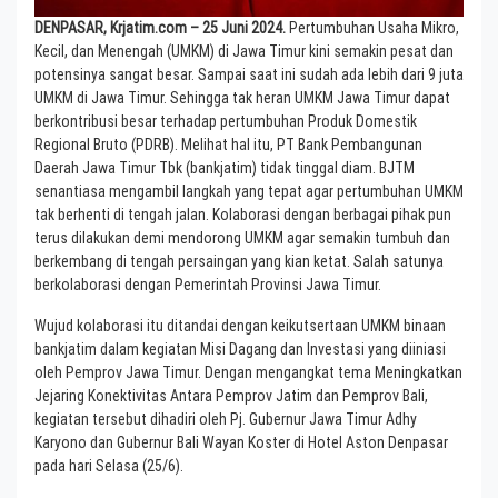
DENPASAR, Krjatim.com – 25 Juni 2024.
Pertumbuhan Usaha Mikro,
Kecil, dan Menengah (UMKM) di Jawa Timur kini semakin pesat dan
potensinya sangat besar. Sampai saat ini sudah ada lebih dari 9 juta
UMKM di Jawa Timur. Sehingga tak heran UMKM Jawa Timur dapat
berkontribusi besar terhadap pertumbuhan Produk Domestik
Regional Bruto (PDRB). Melihat hal itu, PT Bank Pembangunan
Daerah Jawa Timur Tbk (bankjatim) tidak tinggal diam. BJTM
senantiasa mengambil langkah yang tepat agar pertumbuhan UMKM
tak berhenti di tengah jalan. Kolaborasi dengan berbagai pihak pun
terus dilakukan demi mendorong UMKM agar semakin tumbuh dan
berkembang di tengah persaingan yang kian ketat. Salah satunya
berkolaborasi dengan Pemerintah Provinsi Jawa Timur.
Wujud kolaborasi itu ditandai dengan keikutsertaan UMKM binaan
bankjatim dalam kegiatan Misi Dagang dan Investasi yang diiniasi
oleh Pemprov Jawa Timur. Dengan mengangkat tema Meningkatkan
Jejaring Konektivitas Antara Pemprov Jatim dan Pemprov Bali,
kegiatan tersebut dihadiri oleh Pj. Gubernur Jawa Timur Adhy
Karyono dan Gubernur Bali Wayan Koster di Hotel Aston Denpasar
pada hari Selasa (25/6).