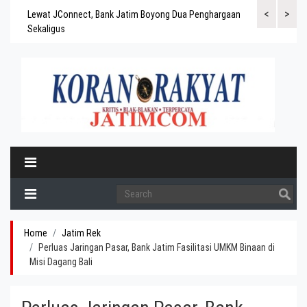
<
>
gaskan
Lewat JConnect, Bank Jatim Boyong Dua Penghargaan
Bank Jatim Rai
ergitas
Sekaligus
BPD Aset di At
Home
Jatim Rek
Perluas Jaringan Pasar, Bank Jatim Fasilitasi UMKM Binaan di
Misi Dagang Bali