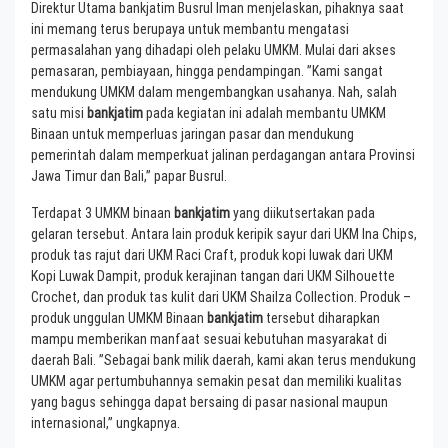
Direktur Utama bankjatim Busrul Iman menjelaskan, pihaknya saat
ini memang terus berupaya untuk membantu mengatasi
permasalahan yang dihadapi oleh pelaku UMKM. Mulai dari akses
pemasaran, pembiayaan, hingga pendampingan. ”Kami sangat
mendukung UMKM dalam mengembangkan usahanya. Nah, salah
satu misi
bankjatim
pada kegiatan ini adalah membantu UMKM
Binaan untuk memperluas jaringan pasar dan mendukung
pemerintah dalam memperkuat jalinan perdagangan antara Provinsi
Jawa Timur dan Bali,” papar Busrul.
Terdapat 3 UMKM binaan
bankjatim
yang diikutsertakan pada
gelaran tersebut. Antara lain produk keripik sayur dari UKM Ina Chips,
produk tas rajut dari UKM Raci Craft, produk kopi luwak dari UKM
Kopi Luwak Dampit, produk kerajinan tangan dari UKM Silhouette
Crochet, dan produk tas kulit dari UKM Shailza Collection. Produk –
produk unggulan UMKM Binaan
bankjatim
tersebut diharapkan
mampu memberikan manfaat sesuai kebutuhan masyarakat di
daerah Bali. ”Sebagai bank milik daerah, kami akan terus mendukung
UMKM agar pertumbuhannya semakin pesat dan memiliki kualitas
yang bagus sehingga dapat bersaing di pasar nasional maupun
internasional,” ungkapnya.