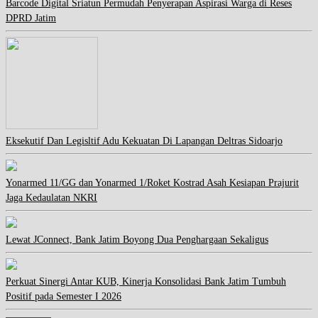
Barcode Digital Sriatun Permudah Penyerapan Aspirasi Warga di Reses
DPRD Jatim
Eksekutif Dan Legisltif Adu Kekuatan Di Lapangan Deltras Sidoarjo
Yonarmed 11/GG dan Yonarmed 1/Roket Kostrad Asah Kesiapan Prajurit
Jaga Kedaulatan NKRI
Lewat JConnect, Bank Jatim Boyong Dua Penghargaan Sekaligus
Perkuat Sinergi Antar KUB, Kinerja Konsolidasi Bank Jatim Tumbuh
Positif pada Semester I 2026