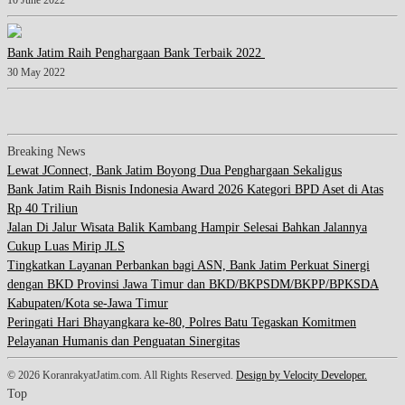
10 June 2022
Bank Jatim Raih Penghargaan Bank Terbaik 2022
30 May 2022
Breaking News
Lewat JConnect, Bank Jatim Boyong Dua Penghargaan Sekaligus
Bank Jatim Raih Bisnis Indonesia Award 2026 Kategori BPD Aset di Atas
Rp 40 Triliun
Jalan Di Jalur Wisata Balik Kambang Hampir Selesai Bahkan Jalannya
Cukup Luas Mirip JLS
Tingkatkan Layanan Perbankan bagi ASN, Bank Jatim Perkuat Sinergi
dengan BKD Provinsi Jawa Timur dan BKD/BKPSDM/BKPP/BPKSDA
Kabupaten/Kota se-Jawa Timur
Peringati Hari Bhayangkara ke-80, Polres Batu Tegaskan Komitmen
Pelayanan Humanis dan Penguatan Sinergitas
© 2026 KoranrakyatJatim.com. All Rights Reserved.
Design by Velocity Developer.
Top