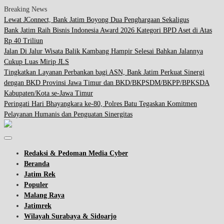
Breaking News
Lewat JConnect, Bank Jatim Boyong Dua Penghargaan Sekaligus
Bank Jatim Raih Bisnis Indonesia Award 2026 Kategori BPD Aset di Atas
Rp 40 Triliun
Jalan Di Jalur Wisata Balik Kambang Hampir Selesai Bahkan Jalannya
Cukup Luas Mirip JLS
Tingkatkan Layanan Perbankan bagi ASN, Bank Jatim Perkuat Sinergi
dengan BKD Provinsi Jawa Timur dan BKD/BKPSDM/BKPP/BPKSDA
Kabupaten/Kota se-Jawa Timur
Peringati Hari Bhayangkara ke-80, Polres Batu Tegaskan Komitmen
Pelayanan Humanis dan Penguatan Sinergitas
Redaksi & Pedoman Media Cyber
Beranda
Jatim Rek
Populer
Malang Raya
Jatimrek
Wilayah Surabaya & Sidoarjo