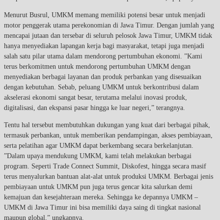
Menurut Busrul, UMKM memang memiliki potensi besar untuk menjadi
motor penggerak utama perekonomian di Jawa Timur. Dengan jumlah yang
mencapai jutaan dan tersebar di seluruh pelosok Jawa Timur, UMKM tidak
hanya menyediakan lapangan kerja bagi masyarakat, tetapi juga menjadi
salah satu pilar utama dalam mendorong pertumbuhan ekonomi. ”Kami
terus berkomitmen untuk mendorong pertumbuhan UMKM dengan
menyediakan berbagai layanan dan produk perbankan yang disesuaikan
dengan kebutuhan. Sebab, peluang UMKM untuk berkontribusi dalam
akselerasi ekonomi sangat besar, terutama melalui inovasi produk,
digitalisasi, dan ekspansi pasar hingga ke luar negeri,” terangnya.
Tentu hal tersebut membutuhkan dukungan yang kuat dari berbagai pihak,
termasuk perbankan, untuk memberikan pendampingan, akses pembiayaan,
serta pelatihan agar UMKM dapat berkembang secara berkelanjutan.
”Dalam upaya mendukung UMKM, kami telah melakukan berbagai
program. Seperti Trade Connect Summit, Diskofest, hingga secara masif
terus menyalurkan bantuan alat-alat untuk produksi UMKM. Berbagai jenis
pembiayaan untuk UMKM pun juga terus gencar kita salurkan demi
kemajuan dan kesejahteraan mereka. Sehingga ke depannya UMKM –
UMKM di Jawa Timur ini bisa memiliki daya saing di tingkat nasional
maupun global,” ungkapnya.