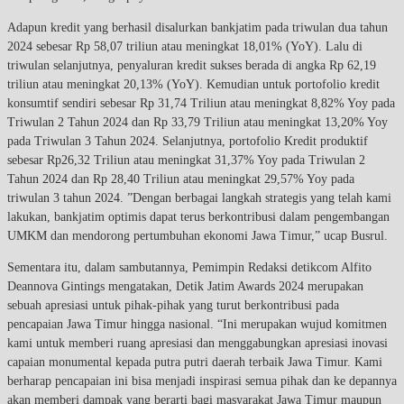
Adapun kredit yang berhasil disalurkan bankjatim pada triwulan dua tahun
2024 sebesar Rp 58,07 triliun atau meningkat 18,01% (YoY). Lalu di
triwulan selanjutnya, penyaluran kredit sukses berada di angka Rp 62,19
triliun atau meningkat 20,13% (YoY). Kemudian untuk portofolio kredit
konsumtif sendiri sebesar Rp 31,74 Triliun atau meningkat 8,82% Yoy pada
Triwulan 2 Tahun 2024 dan Rp 33,79 Triliun atau meningkat 13,20% Yoy
pada Triwulan 3 Tahun 2024. Selanjutnya, portofolio Kredit produktif
sebesar Rp26,32 Triliun atau meningkat 31,37% Yoy pada Triwulan 2
Tahun 2024 dan Rp 28,40 Triliun atau meningkat 29,57% Yoy pada
triwulan 3 tahun 2024. ”Dengan berbagai langkah strategis yang telah kami
lakukan, bankjatim optimis dapat terus berkontribusi dalam pengembangan
UMKM dan mendorong pertumbuhan ekonomi Jawa Timur,” ucap Busrul.
Sementara itu, dalam sambutannya, Pemimpin Redaksi detikcom Alfito
Deannova Gintings mengatakan, Detik Jatim Awards 2024 merupakan
sebuah apresiasi untuk pihak-pihak yang turut berkontribusi pada
pencapaian Jawa Timur hingga nasional. “Ini merupakan wujud komitmen
kami untuk memberi ruang apresiasi dan menggabungkan apresiasi inovasi
capaian monumental kepada putra putri daerah terbaik Jawa Timur. Kami
berharap pencapaian ini bisa menjadi inspirasi semua pihak dan ke depannya
akan memberi dampak yang berarti bagi masyarakat Jawa Timur maupun