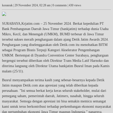
koranrak |
29 November 2024, 02:28 am
| 0 comments | 430 views
SURABAYA,Krjatim.com – 25 November 2024. Berkat kepedulian PT
Bank Pembangunan Daerah Jawa Timur (bankjatim) terhadap dunia Usaha
Mikro, Kecil, dan Menengah (UMKM), BUMD terbesar di Jawa Timur
tersebut sukses meraih penghargaan dalam ajang Detik Jatim Awards 2024.
Penghargaan yang diselenggarakan oleh Detik.com itu menobatkan BJTM
sebagai Program Bisnis Terpuji Kategori Akselerator Pengembangan
UMKM. Bertempat di Dyandra Convention Center Surabaya, penghargaan
bergengsi tersebut diberikan oleh Direktur Trans Media Latif Harnoko dan
diterima langsung oleh Direktur Utama bankjatim Busrul Iman pada Kamis
malam (25/11).
Busrul menyampaikan terima kasih yang sebesar-besarnya kepada Detik
Jatim maupun Detik.com atas apresiasi yang telah diberikan kepada
perusahaan. ”Ini semua berkat kerja keras seluruh stakeholder, mulai dari
pemegang saham, pemerintah daerah, Jatimers, nasabah, hingga seluruh
masyarakat. Semoga dengan apresiasi ini bisa semakin memicu semangat
kami untuk terus berkontribusi terhadap perkembangan ekonomi masyarakat
dan pertumbuhan ekonomi Jawa Timur maupun Indonesia,” paparnya.