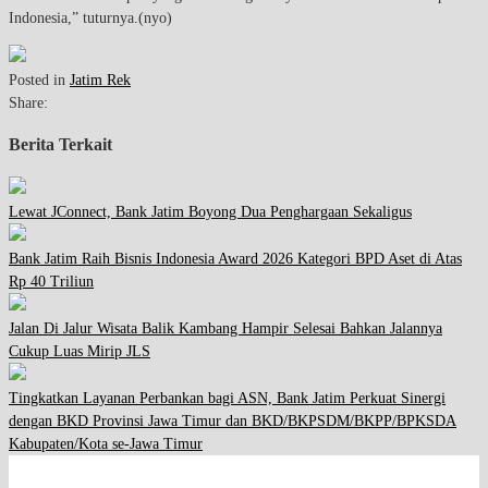
Indonesia,” tuturnya.(nyo)
Posted in
Jatim Rek
Share:
Berita Terkait
Lewat JConnect, Bank Jatim Boyong Dua Penghargaan Sekaligus
Bank Jatim Raih Bisnis Indonesia Award 2026 Kategori BPD Aset di Atas
Rp 40 Triliun
Jalan Di Jalur Wisata Balik Kambang Hampir Selesai Bahkan Jalannya
Cukup Luas Mirip JLS
Tingkatkan Layanan Perbankan bagi ASN, Bank Jatim Perkuat Sinergi
dengan BKD Provinsi Jawa Timur dan BKD/BKPSDM/BKPP/BPKSDA
Kabupaten/Kota se-Jawa Timur