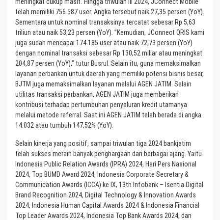
meningkat cukup masif. Hingga triwulan III 2024, JConnect Mobile
telah memiliki 756.587 user. Angka tersebut naik 27,35 persen (YoY).
Sementara untuk nominal transaksinya tercatat sebesar Rp 5,63
triliun atau naik 53,23 persen (YoY). ”Kemudian, JConnect QRIS kami
juga sudah mencapai 174.185 user atau naik 72,73 persen (YoY)
dengan nominal transaksi sebesar Rp 130,52 miliar atau meningkat
204,87 persen (YoY),” tutur Busrul. Selain itu, guna memaksimalkan
layanan perbankan untuk daerah yang memiliki potensi bisnis besar,
BJTM juga memaksimalkan layanan melalui AGEN JATIM. Selain
utilitas transaksi perbankan, AGEN JATIM juga memberikan
kontribusi terhadap pertumbuhan penyaluran kredit utamanya
melalui metode referral. Saat ini AGEN JATIM telah berada di angka
14.032 atau tumbuh 147,52% (YoY).
Selain kinerja yang positif, sampai triwulan tiga 2024 bankjatim
telah sukses meraih banyak penghargaan dari berbagai ajang. Yaitu
Indonesia Public Relation Awards (IPRA) 2024, Hari Pers Nasional
2024, Top BUMD Award 2024, Indonesia Corporate Secretary &
Communication Awards (ICCA) ke IX, 13th Infobank – Isentia Digital
Brand Recognition 2024, Digital Technology & Innovation Awards
2024, Indonesia Human Capital Awards 2024 & Indonesia Financial
Top Leader Awards 2024, Indonesia Top Bank Awards 2024, dan