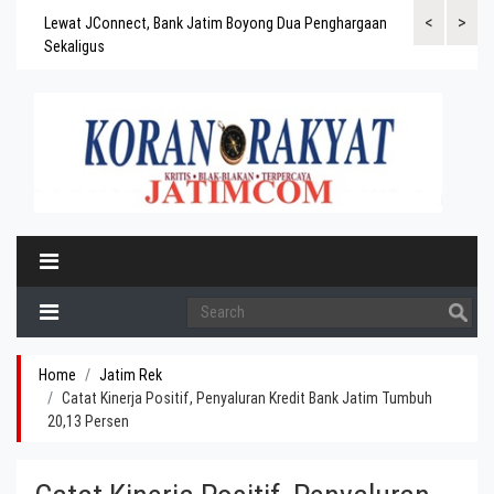
<
>
gaskan
Lewat JConnect, Bank Jatim Boyong Dua Penghargaan
Bank Jatim Rai
ergitas
Sekaligus
BPD Aset di At
Home
Jatim Rek
Catat Kinerja Positif, Penyaluran Kredit Bank Jatim Tumbuh
20,13 Persen