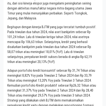
itu, dari sisi kinerja ekspor juga mengalami peningkatan seiring
dengan aktivitas manufaktur negara mitra dagang utama Jawa
Timur yang mulai menunjukkan perbaikan. Seperti Tiongkok,
Jepang, dan Malaysia.
Begitupun dengan kinerja BJTM yang juga tercatat tumbuh positif.
Pada triwulan dua tahun 2024, nilai aset bankjatim sebesar Rp
101,24 triliun. Lalu di triwulan ketiga tahun 2024, nilai asetnya
mencapai Rp 106,63 triliun. Selanjutnya, kredit yang berhasil
disalurkan bankjatim pada triwulan dua tahun 2024 sebesar Rp
58,07 triliun atau meningkat 18,01% (YoY). Lalu di triwulan
selanjutnya, penyaluran kredit sukses berada di angka Rp 62,19
triliun atau meningkat 20,13% (YoY).
Adapun portofolio kredit konsumtif sebesar Rp 31,74 Triliun atau
meningkat 8,82% Yoy pada Triwulan 2 Tahun 2024 dan Rp 33,79
Triliun atau meningkat 13,20% Yoy pada Triwulan 3 Tahun 2024.
Kemudian portofolio Kredit produktif sebesar Rp26,32 Triliun atau
meningkat 31,37% Yoy pada Triwulan 2 Tahun 2024 dan Rp 28,40
Triliun atau meningkat 29,57% Yoy pada triwulan 3 tahun 2024.
Strategi yang dilakukan oleh BJTM demi memaksimalkan
penyaluran kredit yaitu dengan melakukan repositioning formasi