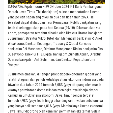
SURABAYA, Krjatim.com – 29 Oktober 2024. PT Bank Pembangunan
Daerah Jawa Timur Tbk (bankjatim) sukses mencatatkan kinerja
yang positif sepanjang triwulan dua dan tiga tahun 2024. Hal
tersebut dapat dilihat dari hasil Pemaparan Publik bankjatim yang
telah diselenggarakan pada hari Selasa (29/10). Dilaksanakan via
zoom, pemaparan tersebut dihadiri oleh Direktur Utama bankjatim
Busrul Iman, Direktur Mikro, Ritel, dan Menengah bankjatim R. Arief
Wicaksono, Direktur Keuangan, Treasury & Global Services
bankjatim Edi Masrianto, Direktur Manajemen Risiko bankjatim Eko
Susetyono, Direktur IT & Digital bankjatim Zulhelfi Abidin, Direktur
Operasi bankjatim Arif Suhirman, dan Direktur Kepatuhan Umi
Rodiyah.
Busrul menjelaskan, di tengah prospek perekonomian global yang
relatif stagnan dan penuh ketidakpastian, ekonomi Indonesia pada
triwulan dua tahun 2024 tumbuh 5,05% (yoy) ditopang oleh masih
kuatnya permintaan domestik dan meningkatnya kinerja ekspor.
Kemudian untuk kinerja ekonomi Jawa Timur sendiri tercatat
tumbuh 4,98% (yoy), lebih tinggi dibandingkan triwulan sebelumnya
yang hanya naik sebesar 4,81% (yoy). Membaiknya kinerja ekonomi
Jawa Timur didorong oleh kenaikan permintaan eksternal. Selain