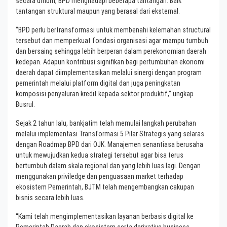
secara umum, BPD menghadapi beberapa tantangan. Baik
tantangan struktural maupun yang berasal dari eksternal.
“BPD perlu bertransformasi untuk membenahi kelemahan structural
tersebut dan memperkuat fondasi organisasi agar mampu tumbuh
dan bersaing sehingga lebih berperan dalam perekonomian daerah
kedepan. Adapun kontribusi signifikan bagi pertumbuhan ekonomi
daerah dapat diimplementasikan melalui sinergi dengan program
pemerintah melalui platform digital dan juga peningkatan
komposisi penyaluran kredit kepada sektor produktif,” ungkap
Busrul.
Sejak 2 tahun lalu, bankjatim telah memulai langkah perubahan
melalui implementasi Transformasi 5 Pilar Strategis yang selaras
dengan Roadmap BPD dari OJK. Manajemen senantiasa berusaha
untuk mewujudkan kedua strategi tersebut agar bisa terus
bertumbuh dalam skala regional dan yang lebih luas lagi. Dengan
menggunakan priviledge dan penguasaan market terhadap
ekosistem Pemerintah, BJTM telah mengembangkan cakupan
bisnis secara lebih luas.
“Kami telah mengimplementasikan layanan berbasis digital ke
Pemerintah Daerah dan ekosistem serta derivative business