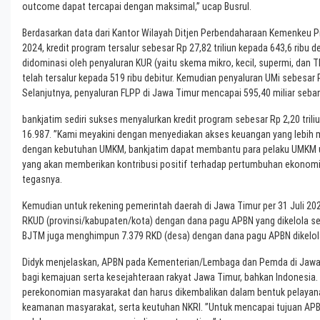
outcome dapat tercapai dengan maksimal,” ucap Busrul.
Berdasarkan data dari Kantor Wilayah Ditjen Perbendaharaan Kemenkeu Pr
2024, kredit program tersalur sebesar Rp 27,82 triliun kepada 643,6 ribu d
didominasi oleh penyaluran KUR (yaitu skema mikro, kecil, supermi, dan T
telah tersalur kepada 519 ribu debitur. Kemudian penyaluran UMi sebesar R
Selanjutnya, penyaluran FLPP di Jawa Timur mencapai 595,40 miliar seba
bankjatim sediri sukses menyalurkan kredit program sebesar Rp 2,20 trili
16.987. ”Kami meyakini dengan menyediakan akses keuangan yang lebih 
dengan kebutuhan UMKM, bankjatim dapat membantu para pelaku UMKM 
yang akan memberikan kontribusi positif terhadap pertumbuhan ekonomi 
tegasnya.
Kemudian untuk rekening pemerintah daerah di Jawa Timur per 31 Juli 20
RKUD (provinsi/kabupaten/kota) dengan dana pagu APBN yang dikelola sebes
BJTM juga menghimpun 7.379 RKD (desa) dengan dana pagu APBN dikelola R
Didyk menjelaskan, APBN pada Kementerian/Lembaga dan Pemda di Jawa 
bagi kemajuan serta kesejahteraan rakyat Jawa Timur, bahkan Indonesia.
perekonomian masyarakat dan harus dikembalikan dalam bentuk pelayan
keamanan masyarakat, serta keutuhan NKRI. ”Untuk mencapai tujuan APBN