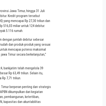
ovinsi Jawa Timur, hingga 31 Juli
ebitur. Kredit program tersebut
KI) yang mencapai Rp 27,30 triliun dan
p 516,03 miliar untuk 124 debitur.
nyak 5.116 rumah.
un dengan jumlah debitur sebesar
mudah dan produk-produk yang sesuai
untuk mencapai potensi maksimal
jawa Timur secara berkelanjutan,”
24, bankjatim telah mengelola 39
ar Rp 63,49 triliun. Selain itu,
p 7,71 triliun.
Timur berperan penting dan strategis
 APBN dikumpulkan dari kegiatan
an, pembangunan, ketertiban,
, kapasitas dan akuntabilitas