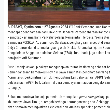
SURABAYA, Krjatim.com – 27 Agustus 2024.
PT Bank Pembangunan Daerah
mendapat penghargaan dari Direktorat Jenderal Perbendaharaan
Kantor 
Peringkat Pertama Bank Penyalur Belanja Pemerintah Terbesar Semester 
Samudera KODIKLATAL Bumimoro Surabaya, penghargaan tersebut diserah
Didyk Choiroel dan diterima langsung oleh Direktur Utama bankjatim Busr
Pengelolaan Anggaran pada hari Selasa (27/8). Turut hadir juga dalam ke
bankjatim Arif Suhirman.
Busrul menjelaskan, pihaknya mengucapkan terima kasih yang sebesar-be
Perbendaharaan Kemenkeu Provinsi Jawa Timur atas penghargaan yang tel
“Kami terus berkomitmen untuk mengoptimalkan pelaksanaan APBN. Sehi
pelaksanaan APBN, baik dalam hal cara pembayaran maupun pengelolaan d
terangnya.
Sebab menurutnya, belanja pemerintah merupakan
game changer
bagi pe
khususnya Jawa Timur, di tengah berbagai tantangan yang ada. Sehingga
akan semakin meningkatkan akselerasi dan kualitas spending pemerintah.