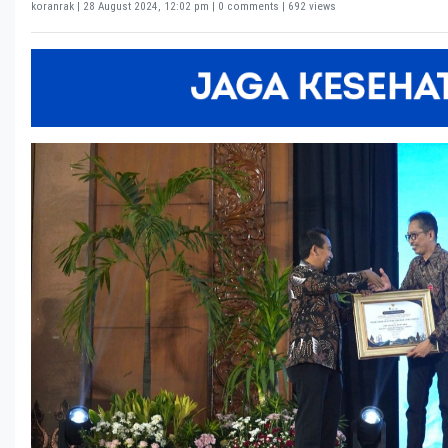
koranrak |
28 August 2024, 12:02 pm
| 0 comments | 692 views