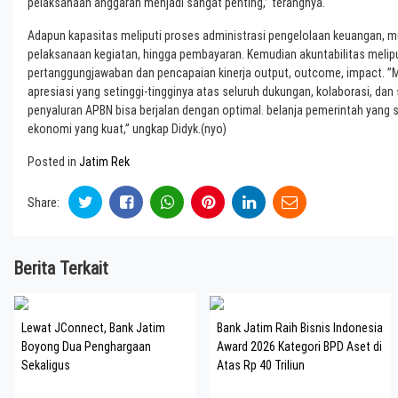
pelaksanaan anggaran menjadi sangat penting,” terangnya.
Adapun kapasitas meliputi proses administrasi pengelolaan keuangan, m
pelaksanaan kegiatan, hingga pembayaran. Kemudian akuntabilitas melip
pertanggungjawaban dan pencapaian kinerja output, outcome, impact. ”M
apresiasi yang setinggi-tingginya atas seluruh dukungan, kolaborasi, dan
penyaluran APBN bisa berjalan dengan optimal. belanja pemerintah yang
ekonomi yang kuat,” ungkap Didyk.(nyo)
Posted in
Jatim Rek
Share:
Berita Terkait
Lewat JConnect, Bank Jatim
Bank Jatim Raih Bisnis Indonesia
Boyong Dua Penghargaan
Award 2026 Kategori BPD Aset di
Sekaligus
Atas Rp 40 Triliun