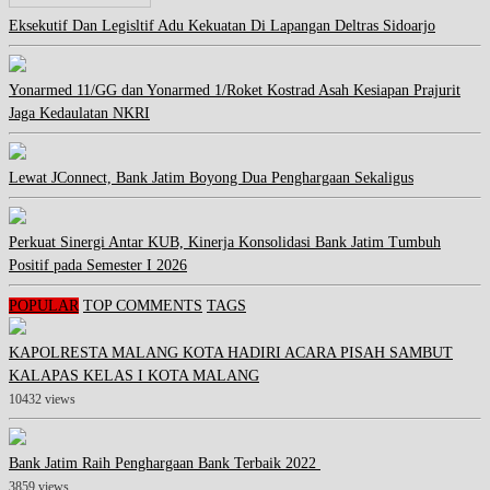
Eksekutif Dan Legisltif Adu Kekuatan Di Lapangan Deltras Sidoarjo
Yonarmed 11/GG dan Yonarmed 1/Roket Kostrad Asah Kesiapan Prajurit
Jaga Kedaulatan NKRI
Lewat JConnect, Bank Jatim Boyong Dua Penghargaan Sekaligus
Perkuat Sinergi Antar KUB, Kinerja Konsolidasi Bank Jatim Tumbuh
Positif pada Semester I 2026
POPULAR
TOP COMMENTS
TAGS
KAPOLRESTA MALANG KOTA HADIRI ACARA PISAH SAMBUT
KALAPAS KELAS I KOTA MALANG
10432 views
Bank Jatim Raih Penghargaan Bank Terbaik 2022
3859 views