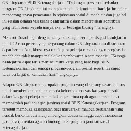
GN Lingkaran BPJS Ketenagakerjaan. ”Dukungan perseroan terhadap
program GN Lingkaran ini merupakan bentuk komitmen
bankjatim
dalam
mendorong upaya pemerataan kesejahteraan sosial di tanah air dan juga hal
ini sejalan dengan visi usaha
bankjatim
dalam menciptakan kontribusi
yang lebih besar kepada masyarakat di berbagai bidang,” terangnya.
Menurut Busrul lagi, dengan adanya dukungan serta partisipasi
bankjatim
untuk 12 ribu peserta yang tergabung dalam GN Lingkaran itu diharapkan
dapat bermanfaat, khususnya untuk para pekerja rentan dengan penghasilan
rendah dan tidak mampu melakukan pembayaran secara mandiri. ”Semoga
bankjatim
dapat terus menjadi mitra kerja yang baik bagi BPJS
Ketenagakerjaan dan semoga program-program positif seperti ini dapat
terus berlanjut di kemudian hari,” ungkapnya.
Adapun GN Lingkaran merupakan program yang dirancang secara khusus
untuk memberikan bantuan kepada kelompok masyarakat yang masuk
dalam kategori pekerja rentan bukan penerima upah agar mereka dapat
memperoleh perlindungan jaminan sosial BPJS Ketenagakerjaan. Program
tersebut membuka kesempatan bagi masyarakat maupun perusahaan yang
hendak berkontribusi menyumbangkan donasi sehingga dapat membantu
para pekerja rentan agar terlindungi oleh program jaminan sosial
ketenagakerjaan.