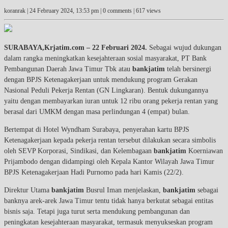
koranrak |
24 February 2024, 13:53 pm
| 0 comments | 617 views
SURABAYA,Krjatim.com – 22 Februari 2024.
Sebagai wujud dukungan
dalam rangka meningkatkan kesejahteraan sosial masyarakat, PT Bank
Pembangunan Daerah Jawa Timur Tbk atau
bankjatim
telah bersinergi
dengan BPJS Ketenagakerjaan untuk mendukung program Gerakan
Nasional Peduli Pekerja Rentan (GN Lingkaran). Bentuk dukungannya
yaitu dengan membayarkan iuran untuk 12 ribu orang pekerja rentan yang
berasal dari UMKM dengan masa perlindungan 4 (empat) bulan.
Bertempat di Hotel Wyndham Surabaya, penyerahan kartu BPJS
Ketenagakerjaan kepada pekerja rentan tersebut dilakukan secara simbolis
oleh SEVP Korporasi, Sindikasi, dan Kelembagaan
bankjatim
Koerniawan
Prijambodo dengan didampingi oleh Kepala Kantor Wilayah Jawa Timur
BPJS Ketenagakerjaan Hadi Purnomo pada hari Kamis (22/2).
Direktur Utama
bankjatim
Busrul Iman menjelaskan,
bankjatim
sebagai
banknya arek-arek Jawa Timur tentu tidak hanya berkutat sebagai entitas
bisnis saja. Tetapi juga turut serta mendukung pembangunan dan
peningkatan kesejahteraan masyarakat, termasuk menyukseskan program