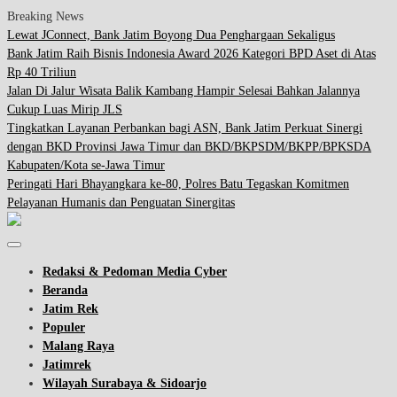
Breaking News
Lewat JConnect, Bank Jatim Boyong Dua Penghargaan Sekaligus
Bank Jatim Raih Bisnis Indonesia Award 2026 Kategori BPD Aset di Atas
Rp 40 Triliun
Jalan Di Jalur Wisata Balik Kambang Hampir Selesai Bahkan Jalannya
Cukup Luas Mirip JLS
Tingkatkan Layanan Perbankan bagi ASN, Bank Jatim Perkuat Sinergi
dengan BKD Provinsi Jawa Timur dan BKD/BKPSDM/BKPP/BPKSDA
Kabupaten/Kota se-Jawa Timur
Peringati Hari Bhayangkara ke-80, Polres Batu Tegaskan Komitmen
Pelayanan Humanis dan Penguatan Sinergitas
Redaksi & Pedoman Media Cyber
Beranda
Jatim Rek
Populer
Malang Raya
Jatimrek
Wilayah Surabaya & Sidoarjo