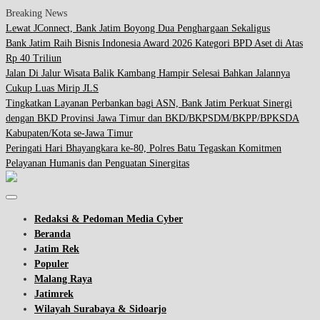
Breaking News
Lewat JConnect, Bank Jatim Boyong Dua Penghargaan Sekaligus
Bank Jatim Raih Bisnis Indonesia Award 2026 Kategori BPD Aset di Atas
Rp 40 Triliun
Jalan Di Jalur Wisata Balik Kambang Hampir Selesai Bahkan Jalannya
Cukup Luas Mirip JLS
Tingkatkan Layanan Perbankan bagi ASN, Bank Jatim Perkuat Sinergi
dengan BKD Provinsi Jawa Timur dan BKD/BKPSDM/BKPP/BPKSDA
Kabupaten/Kota se-Jawa Timur
Peringati Hari Bhayangkara ke-80, Polres Batu Tegaskan Komitmen
Pelayanan Humanis dan Penguatan Sinergitas
Redaksi & Pedoman Media Cyber
Beranda
Jatim Rek
Populer
Malang Raya
Jatimrek
Wilayah Surabaya & Sidoarjo