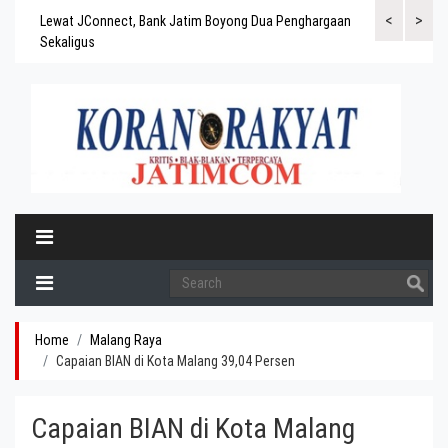
<
>
gaskan
Lewat JConnect, Bank Jatim Boyong Dua Penghargaan
Bank Jatim Rai
ergitas
Sekaligus
BPD Aset di At
Home
Malang Raya
Capaian BIAN di Kota Malang 39,04 Persen
Capaian BIAN di Kota Malang