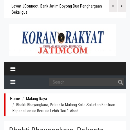
<
>
gaskan
Lewat JConnect, Bank Jatim Boyong Dua Penghargaan
Bank Jatim Rai
ergitas
Sekaligus
BPD Aset di At
Home
Malang Raya
Bhakti Bhayangkara, Polresta Malang Kota Salurkan Bantuan
Kepada Lansia Berusia Lebih Dari 1 Abad