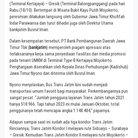
(Terminal Kertajaya) – Gresik (Terminal Balongpanggang) pada hari
Rabu (18/10). Bertempat di Wisata Bukit Kayu Putih Mojokerto,
peresmian dilakukan langsung oleh Gubernur Jawa Timur Khofifah
Indar Parawansa dan turut dihadiri juga oleh Direktur Utama
bankjatim Busrul Iman.
Dalam kesempatan tersebut, PT Bank Pembangunan Daerah Jawa
Timur Tbk (
bankjatim
) memperoleh piagam apresiasi atas
terlaksananya kerja sama penyediaan fasilitas dan media promosi
pada tenant UMKM di Terminal Type-B Kertajaya Mojokerto.
Penghargaan diserahkan oleh Kepala Dinas Perhubungan (Kadishub)
Jawa Timur Nyono dan diterima oleh Busrul Iman.
Nyono menjelaskan, Bus Trans Jatim kini sudah menjadi
transportasi umum favorit bagi masyarakat. Perkembangannya pun
sangat pesat. “Jumlah pengguna layanan Trans Jatim tahun 2021
hanya 518.966. Tapi tahun 2023 ini mulai Januari-Oktober, total
penggunanya telah mencapai angka 1.148.484,” paparnya.
Adapun sampai saat ini sudah ada tiga koridor Trans Jatim.
Rinciannya, Trans Jatim Koridor I melayani rute Sidoarjo – Surabaya
– Gresik. Kemudian Trans Jatim Koridor II melayani rute Mojokerto –