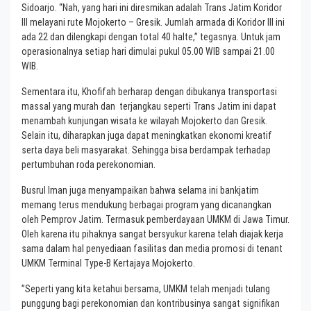
Sidoarjo. “Nah, yang hari ini diresmikan adalah Trans Jatim Koridor
III melayani rute Mojokerto – Gresik. Jumlah armada di Koridor III ini
ada 22 dan dilengkapi dengan total 40 halte,” tegasnya. Untuk jam
operasionalnya setiap hari dimulai pukul 05.00 WIB sampai 21.00
WIB.
Sementara itu, Khofifah berharap dengan dibukanya transportasi
massal yang murah dan terjangkau seperti Trans Jatim ini dapat
menambah kunjungan wisata ke wilayah Mojokerto dan Gresik.
Selain itu, diharapkan juga dapat meningkatkan ekonomi kreatif
serta daya beli masyarakat. Sehingga bisa berdampak terhadap
pertumbuhan roda perekonomian.
Busrul Iman juga menyampaikan bahwa selama ini bankjatim
memang terus mendukung berbagai program yang dicanangkan
oleh Pemprov Jatim. Termasuk pemberdayaan UMKM di Jawa Timur.
Oleh karena itu pihaknya sangat bersyukur karena telah diajak kerja
sama dalam hal penyediaan fasilitas dan media promosi di tenant
UMKM Terminal Type-B Kertajaya Mojokerto.
”Seperti yang kita ketahui bersama, UMKM telah menjadi tulang
punggung bagi perekonomian dan kontribusinya sangat signifikan