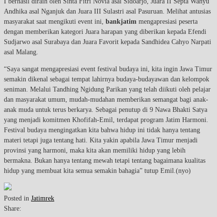
I berhasil diraih oleh Sinta Fitri Novia asal Sidoarjo, Juara II Septa Wahyu
Andhika asal Nganjuk dan Juara III Sulastri asal Pasuruan. Melihat antusias
masyarakat saat mengikuti event ini,
bankjatim
mengapresiasi peserta
dengan memberikan kategori Juara harapan yang diberikan kepada Efendi
Sudjarwo asal Surabaya dan Juara Favorit kepada Sandhidea Cahyo Narpati
asal Malang.
“Saya sangat mengapresiasi event festival budaya ini, kita ingin Jawa Timur
semakin dikenal sebagai tempat lahirnya budaya-budayawan dan kelompok
seniman. Melalui Tandhing Ngidung Parikan yang telah diikuti oleh pelajar
dan masyarakat umum, mudah-mudahan memberikan semangat bagi anak-
anak muda untuk terus berkarya. Sebagai penutup di 9 Nawa Bhakti Satya
yang menjadi komitmen Khofifah-Emil, terdapat program Jatim Harmoni.
Festival budaya mengingatkan kita bahwa hidup ini tidak hanya tentang
materi tetapi juga tentang hati. Kita yakin apabila Jawa Timur menjadi
provinsi yang harmoni, maka kita akan memiliki hidup yang lebih
bermakna. Bukan hanya tentang mewah tetapi tentang bagaimana kualitas
hidup yang membuat kita semua semakin bahagia” tutup Emil.(nyo)
Posted in
Jatimrek
Share: