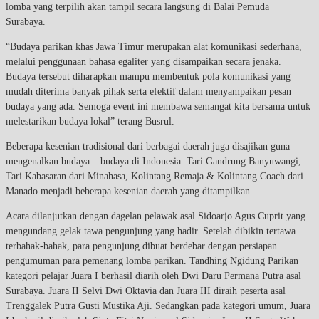
lomba yang terpilih akan tampil secara langsung di Balai Pemuda
Surabaya.
“Budaya parikan khas Jawa Timur merupakan alat komunikasi sederhana,
melalui penggunaan bahasa egaliter yang disampaikan secara jenaka.
Budaya tersebut diharapkan mampu membentuk pola komunikasi yang
mudah diterima banyak pihak serta efektif dalam menyampaikan pesan
budaya yang ada.
Semoga event ini membawa semangat kita bersama untuk
melestarikan budaya lokal” terang Busrul.
Beberapa kesenian tradisional dari berbagai daerah juga disajikan guna
mengenalkan budaya
– budaya di Indonesia. Tari Gandrung Banyuwangi,
Tari Kabasaran dari Minahasa, Kolintang Remaja & Kolintang Coach dari
Manado menjadi beberapa kesenian daerah yang ditampilkan.
Acara dilanjutkan dengan dagelan pelawak asal Sidoarjo Agus Cuprit yang
mengundang gelak tawa pengunjung yang hadir. Setelah dibikin tertawa
terbahak-bahak, para pengunjung dibuat berdebar dengan persiapan
pengumuman para pemenang lomba parikan. Tandhing Ngidung Parikan
kategori pelajar Juara I berhasil diarih oleh Dwi Daru Permana Putra asal
Surabaya. Juara II Selvi Dwi Oktavia dan Juara III diraih peserta asal
Trenggalek Putra Gusti Mustika Aji. Sedangkan pada kategori umum, Juara