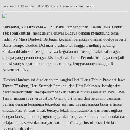
koranrak |
08 November 2022, 05:20 am
| 0 comments | 648 views
Surabaya,Krjatim.com –
| PT Bank Pembangunan Daerah Jawa Timur
Tbk (
bankjatim
) menggelar Festival Budaya dengan mengusung tema
Indahnya Masa Djadoel. Berbagai kegiatan beraroma djaman doeloe seperti
Bazar Tempo Doeloe, Dolanan Tradisional hingga Tandhing Kidung
Parikan dihadirkan sebagai nyawa kegiatan ini. Sebagai salah satu cagar
budaya yang penuh dengan kisah sejarah, Balai Pemuda Surabaya menjadi
lokasi yang sangat menunjang dalam penyelenggaraannya tanggal 6
November 2022.
“Festival budaya ini digelar dalam rangka Hari Ulang Tahun Provinsi Jawa
Timur 77 tahun, Hari Sumpah Pemuda, dan Hari Pahlawan.
bankjatim
hadir berkontribusi mempersembahkan festival budaya kearifan lokal Jawa
Timur namun juga terdapat
performing art
tarian dari seluruh nusantara.
Seiring dengan kemajuan teknologi saat ini, bagaimanapun budaya harus
dilestarikan. Khusus untuk budaya lokal, kita lestarikan dan kembangkan
dengan konsep tandhing ngidung parikan bagi anak – anak muda mulai dari
pelajar, mahasiswa dan masyarakat umum” ucap Busrul Iman Direktur
Utama
bankjatim
.