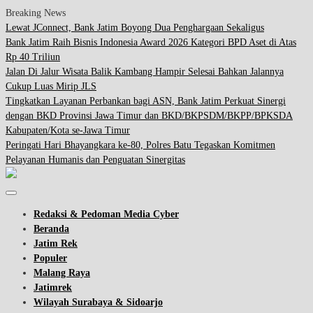
Breaking News
Lewat JConnect, Bank Jatim Boyong Dua Penghargaan Sekaligus
Bank Jatim Raih Bisnis Indonesia Award 2026 Kategori BPD Aset di Atas
Rp 40 Triliun
Jalan Di Jalur Wisata Balik Kambang Hampir Selesai Bahkan Jalannya
Cukup Luas Mirip JLS
Tingkatkan Layanan Perbankan bagi ASN, Bank Jatim Perkuat Sinergi
dengan BKD Provinsi Jawa Timur dan BKD/BKPSDM/BKPP/BPKSDA
Kabupaten/Kota se-Jawa Timur
Peringati Hari Bhayangkara ke-80, Polres Batu Tegaskan Komitmen
Pelayanan Humanis dan Penguatan Sinergitas
Redaksi & Pedoman Media Cyber
Beranda
Jatim Rek
Populer
Malang Raya
Jatimrek
Wilayah Surabaya & Sidoarjo