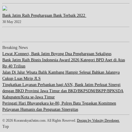
Bank Jatim Raih Penghargaan Bank Terbaik 2022
30 May 2022
Breaking News
Lewat JConnect, Bank Jatim Boyong Dua Penghargaan Sekaligus
Bank Jatim Raih Bisnis Indonesia Award 2026 Kategori BPD Aset di Atas
Rp 40 Triliun
Jalan Di Jalur Wisata Balik Kambang Hampir Selesai Bahkan Jalannya
Cukup Luas Mirip JLS
Tingkatkan Layanan Perbankan bagi ASN, Bank Jatim Perkuat Sinergi
dengan BKD Provinsi Jawa Timur dan BKD/BKPSDM/BKPP/BPKSDA
Kabupaten/Kota se-Jawa Timur
Peringati Hari Bhayangkara ke-80, Polres Batu Tegaskan Komitmen
Pelayanan Humanis dan Penguatan Sinergitas
© 2026 KoranrakyatJatim.com. All Rights Reserved.
Design by Velocity Developer.
Top