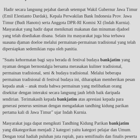
Hadir secara langsung pejabat daerah setempat Wakil Gubernur Jawa Timur
(Emil Elestianto Dardak), Kepala Perwakilan Bank Indonesia Prov. Jawa
Timur (Budi Hanoto) serta Anggota DPR-RI Komisi XI (Indah Kurnia).
Masyarakat yang hadir dapat menikmati makanan dan minuman djadoel
yang telah disediakan disana. Selain itu masyarakat juga bisa terbawa
suasana djaman doeloe melalui permainan-permainan tradisional yang telah
dipersiapkan sedemikian rupa oleh panitia.
“Suatu kehormatan bagi saya berada di festival budaya
bankjatim
yang
nyaman dengan bernostalgia bersama merasakan kuliner tradisional,
permainan tradisional, seni & budaya tradisional. Melalui beberapa
permainan tradisional di festival budaya ini, diharapkan memberikan pesan
kepada anak – anak muda bahwa permainan yang melibatkan orang
disekitar dengan interaksi secara langsung jauh lebih baik daripada
sendirian. Terimakasih kepada
bankjatim
atas apresiasi kepada para
generasi penerus seniman dengan mengadakan tandhing kidung parikan
pertama kali di Jawa Timur” ujar Indah Kurnia.
Masyarakat juga dapat mengikuti Tandhing Kidung Parikan
bankjatim
yang dikategorikan menjadi 2 kategori yaitu kategori pelajar dan Umum.
Dengan total hadiah puluhan juta rupiah, para semifinalis dan finalis peserta