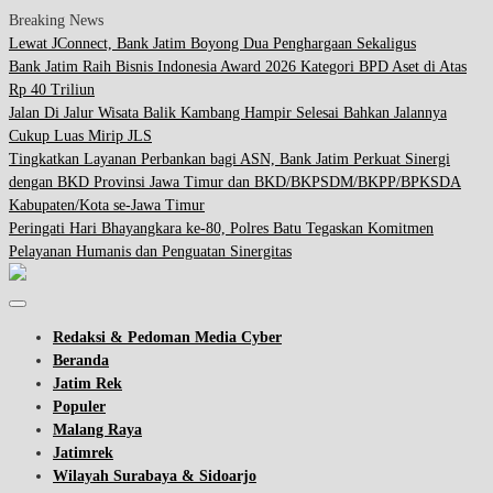
Breaking News
Lewat JConnect, Bank Jatim Boyong Dua Penghargaan Sekaligus
Bank Jatim Raih Bisnis Indonesia Award 2026 Kategori BPD Aset di Atas
Rp 40 Triliun
Jalan Di Jalur Wisata Balik Kambang Hampir Selesai Bahkan Jalannya
Cukup Luas Mirip JLS
Tingkatkan Layanan Perbankan bagi ASN, Bank Jatim Perkuat Sinergi
dengan BKD Provinsi Jawa Timur dan BKD/BKPSDM/BKPP/BPKSDA
Kabupaten/Kota se-Jawa Timur
Peringati Hari Bhayangkara ke-80, Polres Batu Tegaskan Komitmen
Pelayanan Humanis dan Penguatan Sinergitas
Redaksi & Pedoman Media Cyber
Beranda
Jatim Rek
Populer
Malang Raya
Jatimrek
Wilayah Surabaya & Sidoarjo