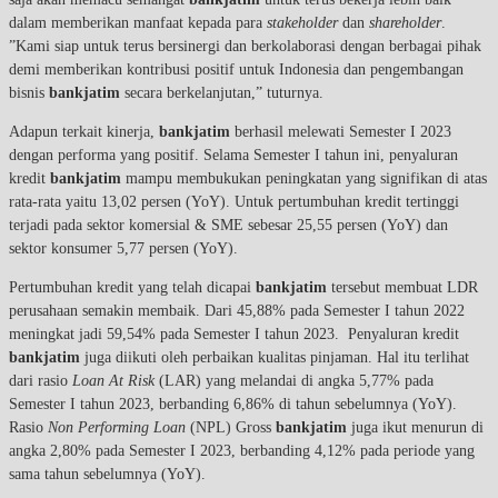
dalam memberikan manfaat kepada para
stakeholder
dan
shareholder
.
”Kami siap untuk terus bersinergi dan berkolaborasi dengan berbagai pihak
demi memberikan kontribusi positif untuk Indonesia dan pengembangan
bisnis
bankjatim
secara berkelanjutan,” tuturnya.
Adapun terkait kinerja,
bankjatim
berhasil melewati Semester I 2023
dengan performa yang positif. Selama Semester I tahun ini, penyaluran
kredit
bankjatim
mampu membukukan peningkatan yang signifikan di atas
rata-rata yaitu 13,02 persen (YoY). Untuk pertumbuhan kredit tertinggi
terjadi pada sektor komersial & SME sebesar 25,55 persen (YoY) dan
sektor konsumer 5,77 persen (YoY).
Pertumbuhan kredit yang telah dicapai
bankjatim
tersebut membuat LDR
perusahaan semakin membaik. Dari 45,88% pada Semester I tahun 2022
meningkat jadi 59,54% pada Semester I tahun 2023. Penyaluran kredit
bankjatim
juga diikuti oleh perbaikan kualitas pinjaman. Hal itu terlihat
dari rasio
Loan At Risk
(LAR) yang melandai di angka 5,77% pada
Semester I tahun 2023, berbanding 6,86% di tahun sebelumnya (YoY).
Rasio
Non Performing Loan
(NPL) Gross
bankjatim
juga ikut menurun di
angka 2,80% pada Semester I 2023, berbanding 4,12% pada periode yang
sama tahun sebelumnya (YoY).