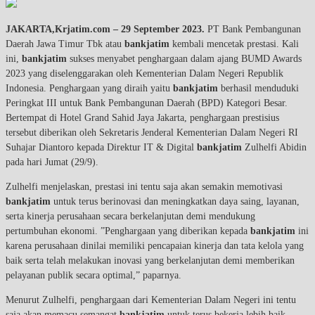
JAKARTA,Krjatim.com –
29 September 2023.
PT Bank Pembangunan
Daerah Jawa Timur Tbk atau
bankjatim
kembali mencetak prestasi. Kali
ini,
bankjatim
sukses menyabet penghargaan dalam ajang BUMD Awards
2023 yang diselenggarakan oleh Kementerian Dalam Negeri Republik
Indonesia. Penghargaan yang diraih yaitu
bankjatim
berhasil menduduki
Peringkat III untuk Bank Pembangunan Daerah (BPD) Kategori Besar.
Bertempat di Hotel Grand Sahid Jaya Jakarta, penghargaan prestisius
tersebut diberikan oleh Sekretaris Jenderal Kementerian Dalam Negeri RI
Suhajar Diantoro kepada Direktur IT & Digital
bankjatim
Zulhelfi Abidin
pada hari Jumat (29/9).
Zulhelfi menjelaskan, prestasi ini tentu saja akan semakin memotivasi
bankjatim
untuk terus berinovasi dan meningkatkan daya saing, layanan,
serta kinerja perusahaan secara berkelanjutan demi mendukung
pertumbuhan ekonomi. ”Penghargaan yang diberikan kepada
bankjatim
ini
karena perusahaan dinilai memiliki pencapaian kinerja dan tata kelola yang
baik serta telah melakukan inovasi yang berkelanjutan demi memberikan
pelayanan publik secara optimal,” paparnya.
Menurut Zulhelfi, penghargaan dari Kementerian Dalam Negeri ini tentu
saja akan memacu semangat
bankjatim
untuk terus bekerja lebih baik