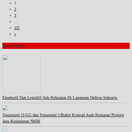
1
2
3
…
111
»
News Today
Eksekutif Dan Legisltif Adu Kekuatan Di Lapangan Deltras Sidoarjo
Yonarmed 11/GG dan Yonarmed 1/Roket Kostrad Asah Kesiapan Prajurit
Jaga Kedaulatan NKRI