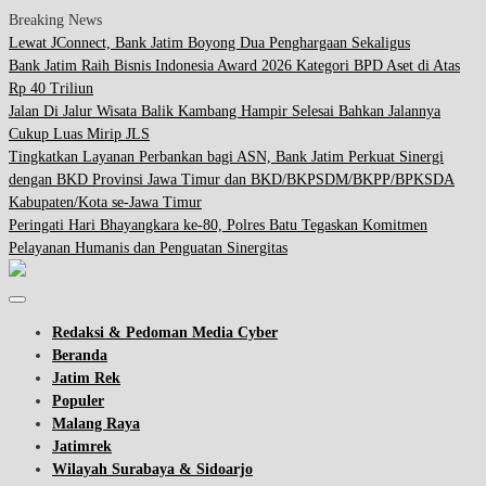
Breaking News
Lewat JConnect, Bank Jatim Boyong Dua Penghargaan Sekaligus
Bank Jatim Raih Bisnis Indonesia Award 2026 Kategori BPD Aset di Atas
Rp 40 Triliun
Jalan Di Jalur Wisata Balik Kambang Hampir Selesai Bahkan Jalannya
Cukup Luas Mirip JLS
Tingkatkan Layanan Perbankan bagi ASN, Bank Jatim Perkuat Sinergi
dengan BKD Provinsi Jawa Timur dan BKD/BKPSDM/BKPP/BPKSDA
Kabupaten/Kota se-Jawa Timur
Peringati Hari Bhayangkara ke-80, Polres Batu Tegaskan Komitmen
Pelayanan Humanis dan Penguatan Sinergitas
Redaksi & Pedoman Media Cyber
Beranda
Jatim Rek
Populer
Malang Raya
Jatimrek
Wilayah Surabaya & Sidoarjo