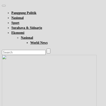
Panggung Politik
Nasional
Sport
Surabaya & Sidoarjo
Ekonomi
Nasional
World News